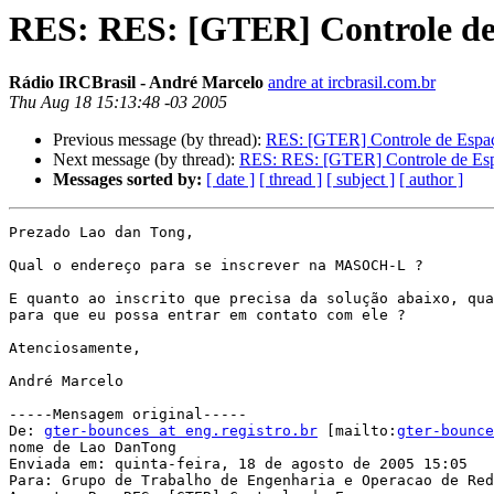
RES: RES: [GTER] Controle de
Rádio IRCBrasil - André Marcelo
andre at ircbrasil.com.br
Thu Aug 18 15:13:48 -03 2005
Previous message (by thread):
RES: [GTER] Controle de Espa
Next message (by thread):
RES: RES: [GTER] Controle de Es
Messages sorted by:
[ date ]
[ thread ]
[ subject ]
[ author ]
Prezado Lao dan Tong,

Qual o endereço para se inscrever na MASOCH-L ?

E quanto ao inscrito que precisa da solução abaixo, qua
para que eu possa entrar em contato com ele ?

Atenciosamente,

André Marcelo

-----Mensagem original-----

De: 
gter-bounces at eng.registro.br
 [mailto:
gter-bounce
nome de Lao DanTong

Enviada em: quinta-feira, 18 de agosto de 2005 15:05

Para: Grupo de Trabalho de Engenharia e Operacao de Red