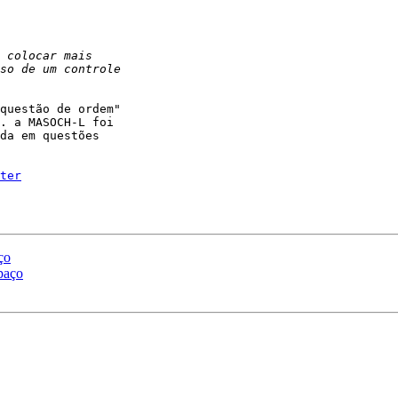
questão de ordem" 

. a MASOCH-L foi 

da em questões 

ter
ço
paço