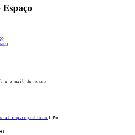
 Espaço
ço
paço
l o e-mail do mesmo

s at eng.registro.br
] Em

es
