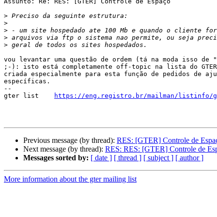
Assunto: Re: RES: [GTER] Controle de Espaço

>
>
>
>
>
vou levantar uma questão de ordem (tá na moda isso de "
;-): isto está completamente off-topic na lista do GTER
criada especialmente para esta função de pedidos de aju
específicas.

--

gter list    
https://eng.registro.br/mailman/listinfo/g
Previous message (by thread):
RES: [GTER] Controle de Espa
Next message (by thread):
RES: RES: [GTER] Controle de Es
Messages sorted by:
[ date ]
[ thread ]
[ subject ]
[ author ]
More information about the gter mailing list