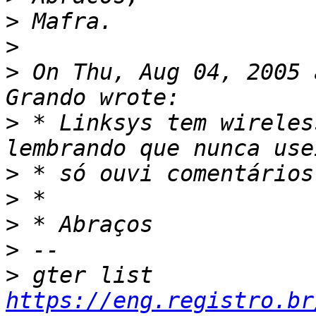
>
>
>
 On Thu, Aug 04, 2005 
>
 * Linksys tem wireles
>
>
>
>
>
 gter list    
https://eng.registro.br