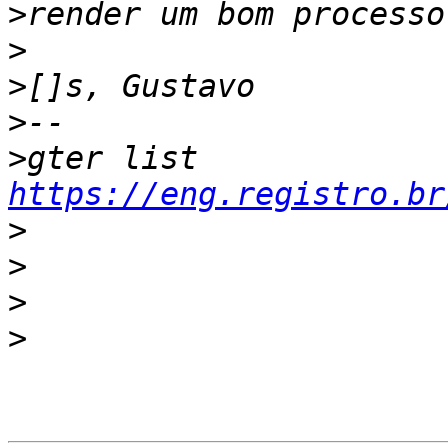
>
>
>
>
>
gter list    
https://eng.registro.br
>
>
>
>