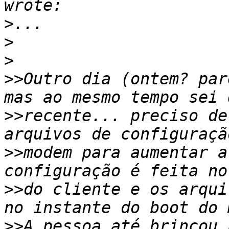
>
>
>
>>
Outro dia (ontem? par
>>
recente... preciso de
>>
modem para aumentar a
>>
do cliente e os arqui
>>
A pessoa até brincou 