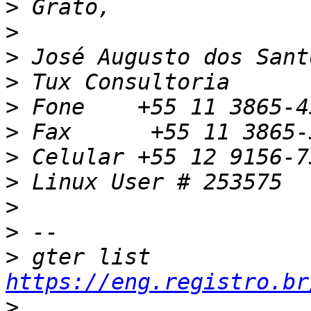
>
>
>
>
>
>
>
>
>
>
>
 gter list    
https://eng.registro.br
>