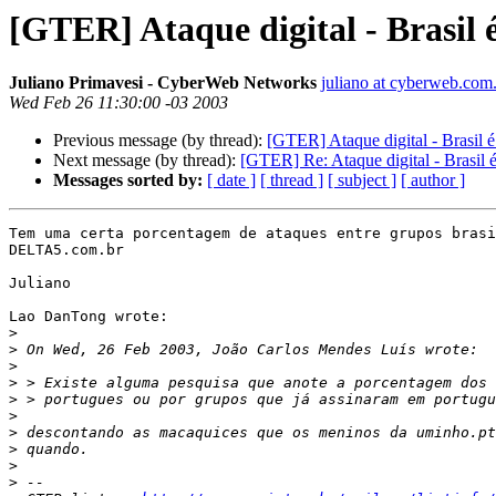
[GTER] Ataque digital - Brasil
Juliano Primavesi - CyberWeb Networks
juliano at cyberweb.com
Wed Feb 26 11:30:00 -03 2003
Previous message (by thread):
[GTER] Ataque digital - Brasil 
Next message (by thread):
[GTER] Re: Ataque digital - Brasil 
Messages sorted by:
[ date ]
[ thread ]
[ subject ]
[ author ]
Tem uma certa porcentagem de ataques entre grupos brasi
DELTA5.com.br

Juliano

Lao DanTong wrote:

>
>
>
>
>
>
>
>
>
>