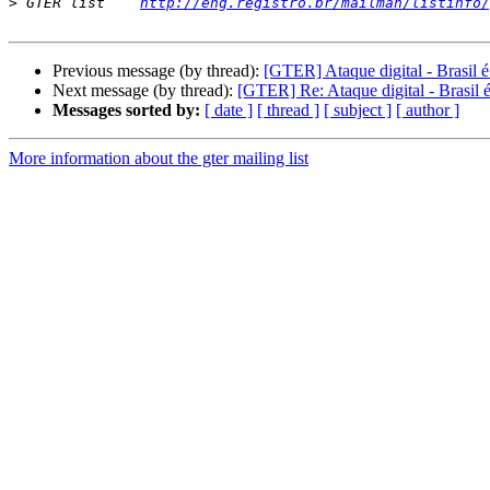
>
 GTER list    
http://eng.registro.br/mailman/listinfo/
Previous message (by thread):
[GTER] Ataque digital - Brasil 
Next message (by thread):
[GTER] Re: Ataque digital - Brasil 
Messages sorted by:
[ date ]
[ thread ]
[ subject ]
[ author ]
More information about the gter mailing list