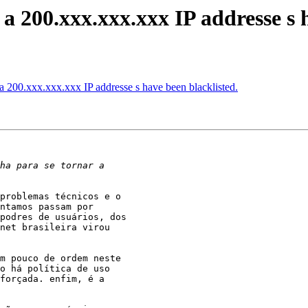
a 200.xxx.xxx.xxx IP addresse s h
a 200.xxx.xxx.xxx IP addresse s have been blacklisted.
problemas técnicos e o

ntamos passam por

podres de usuários, dos

net brasileira virou

m pouco de ordem neste

o há política de uso

forçada. enfim, é a
