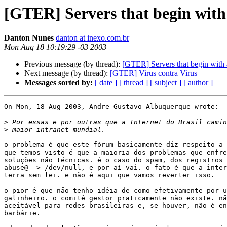
[GTER] Servers that begin with 
Danton Nunes
danton at inexo.com.br
Mon Aug 18 10:19:29 -03 2003
Previous message (by thread):
[GTER] Servers that begin with 
Next message (by thread):
[GTER] Virus contra Virus
Messages sorted by:
[ date ]
[ thread ]
[ subject ]
[ author ]
On Mon, 18 Aug 2003, Andre-Gustavo Albuquerque wrote:

>
>
o problema é que este fórum basicamente diz respeito a 
que temos visto é que a maioria dos problemas que enfre
soluções não técnicas. é o caso do spam, dos registros 
abuse@ -> /dev/null, e por aí vai. o fato é que a inter
terra sem lei. e não é aqui que vamos reverter isso.

o pior é que não tenho idéia de como efetivamente por u
galinheiro. o comitê gestor praticamente não existe. nã
aceitável para redes brasileiras e, se houver, não é en
barbárie.
