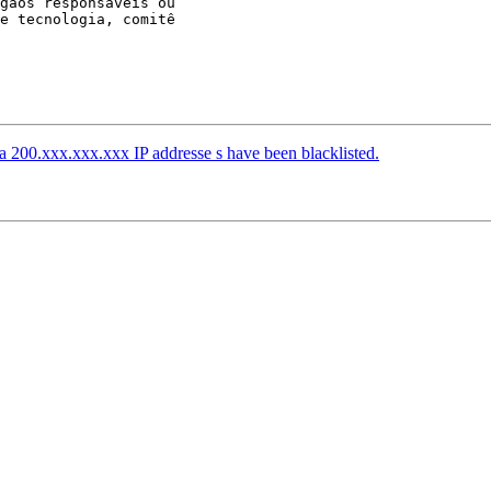
gãos responsáveis ou

e tecnologia, comitê

a 200.xxx.xxx.xxx IP addresse s have been blacklisted.