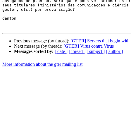
advogados de plantão, será que é possível acionar os ór
seus titulares (ministérios das comunicações e ciência 
gestor, etc.) por prevaricação?

danton

Previous message (by thread):
[GTER] Servers that begin with 
Next message (by thread):
[GTER] Virus contra Virus
Messages sorted by:
[ date ]
[ thread ]
[ subject ]
[ author ]
More information about the gter mailing list