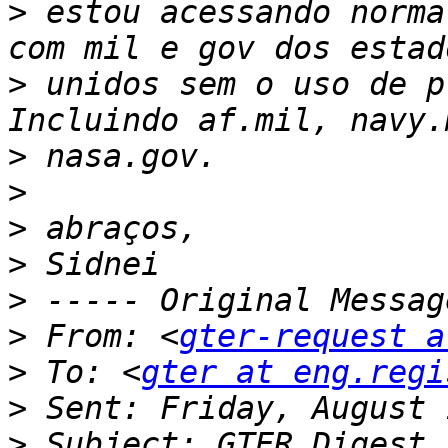
>
 estou acessando norma
>
 unidos sem o uso de p
>
>
>
>
>
>
 From: <
gter-request a
>
 To: <
gter at eng.regi
>
>