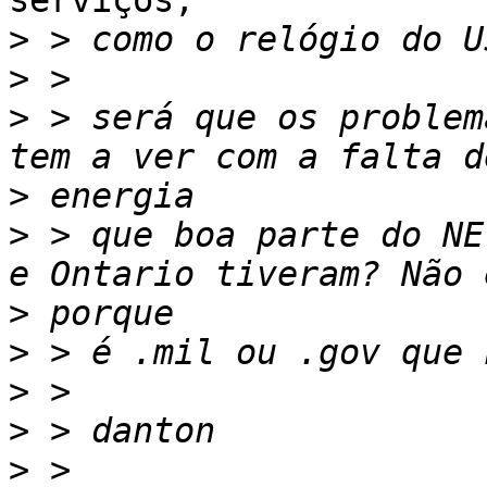
serviços,

>
>
>
 > será que os problem
>
>
 > que boa parte do NE
>
>
>
>
>