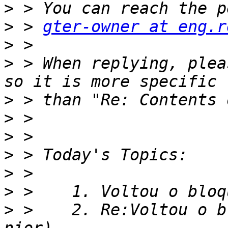
>
>
 > 
gter-owner at eng.r
>
>
 > When replying, plea
>
>
>
>
>
>
>
 >    2. Re:Voltou o b