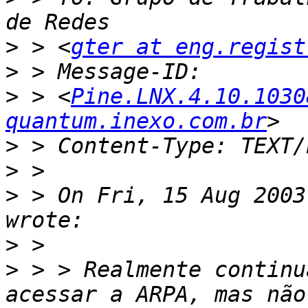
>
 > <
gter at eng.regist
>
>
 > <
Pine.LNX.4.10.1030
quantum.inexo.com.br
>
>
>
 > On Fri, 15 Aug 2003
>
>
 > > Realmente continu