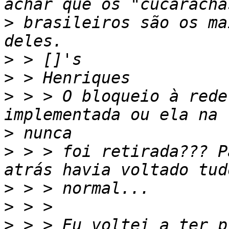
>
 brasileiros são os ma
>
>
>
 > > O bloqueio à rede
>
>
 > > foi retirada??? P
>
>
>
 > > Eu voltei a ter p