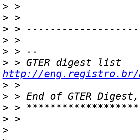
>
>
>
>
>
>
 > GTER digest lis
http://eng.registro.br/
>
>
>
>
>