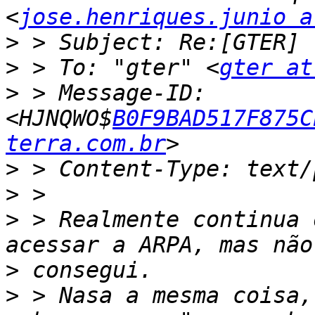
<
jose.henriques.junio a
>
>
 > To: "gter" <
gter at
>
 > Message-ID: 
<HJNQWO$
B0F9BAD517F875C
terra.com.br
>
>
>
 > Realmente continua 
>
>
 > Nasa a mesma coisa,