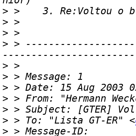
>
>
>
>
 > -------------------
>
>
>
>
 > From: "Hermann Weck
>
>
 > To: "Lista GT-ER" <
>