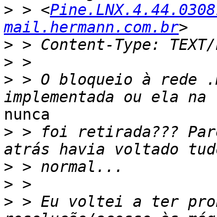
>
 > <
Pine.LNX.4.44.0308
mail.hermann.com.br
>
>
>
 > O bloqueio à rede .
nunca

>
 > foi retirada??? Par
>
>
>
 > Eu voltei a ter pro