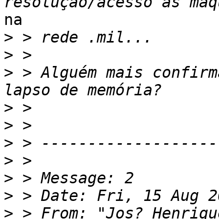
na

>
>
>
 > Alguém mais confirm
>
>
>
>
>
>
>
 > From: "Jos? Henriqu