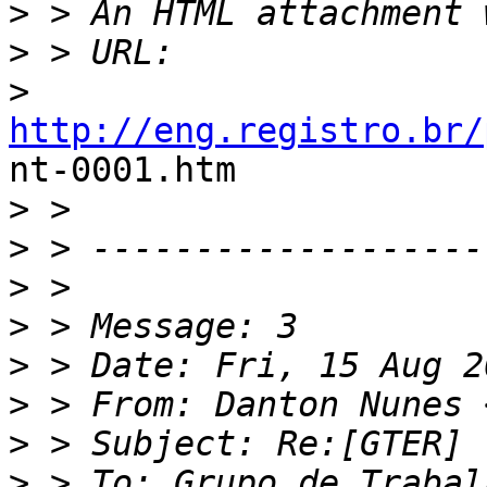
>
>
>
http://eng.registro.br/

nt-0001.htm

>
>
>
>
>
>
 > From: Danton Nunes 
>
>
 > To: Grupo de Trabal