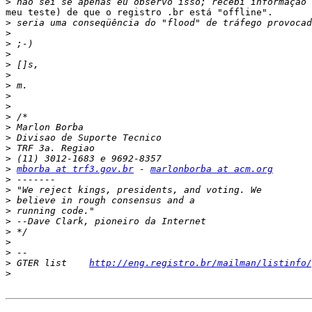
>
meu teste) de que o registro .br está "offline".

>
>
>
>
>
>
>
>
>
>
>
>
>
>
>
mborba at trf3.gov.br
 - 
marlonborba at acm.org
>
>
>
>
>
>
>
>
>
 GTER list    
http://eng.registro.br/mailman/listinfo/
>