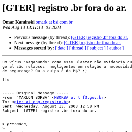
[GTER] registro .br fora do ar.
Omar Kaminski
omark at bsi.com.br
Wed Aug 13 13:11:13 -03 2003
Previous message (by thread):
[GTER] registro .br fora do ar.
Next message (by thread):
[GTER] registro .br fora do ar.
Messages sorted by:
[ date ]
[ thread ]
[ subject ]
[ author ]
Um vírus "vagabundo" como esse Blaster não evidencia qu
geral são relapsos, negligentes em relação a necessidad
de segurança? Ou a culpa é da M$? :)

[]s

----- Original Message -----

From: "MARLON BORBA" <
MBORBA at trf3.gov.br
>

To: <
gter at eng.registro.br
>

Sent: Wednesday, August 13, 2003 12:58 PM

Subject: [GTER] registro .br fora do ar.

>
>