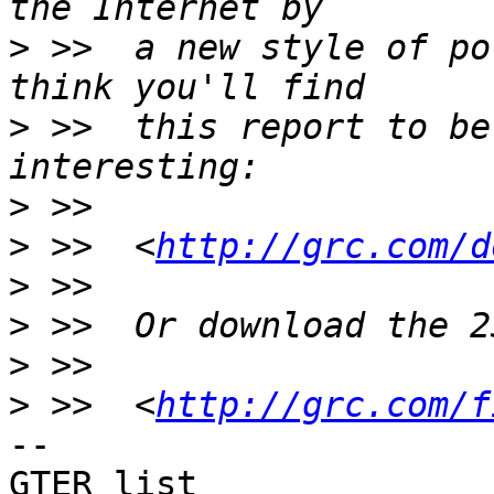
>
 >>  a new style of po
>
 >>  this report to be
>
>
 >>  <
http://grc.com/d
>
>
>
>
 >>  <
http://grc.com/f
--

GTER list    