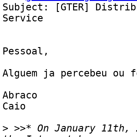
Subject: [GTER] Distrib
Service

Pessoal,

Alguem ja percebeu ou f
Abraco

Caio

>
 >>* On January 11th, 