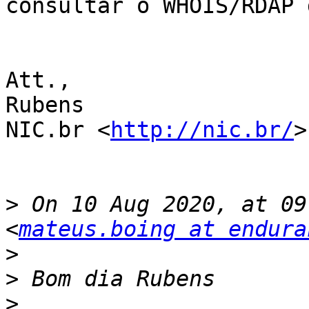
consultar o WHOIS/RDAP 
Att.,

Rubens

NIC.br <
http://nic.br/
>

>
 On 10 Aug 2020, at 09
<
mateus.boing at endura
>
>
>