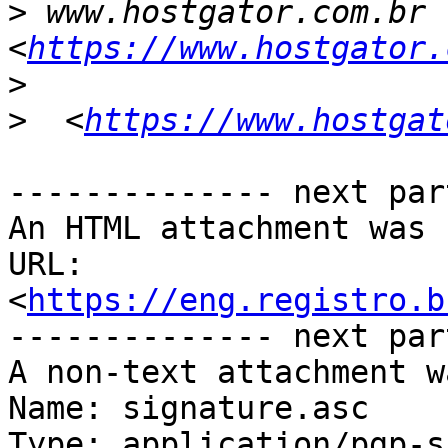
>
 www.hostgator.com.br 
<
https://www.hostgator.
>
>
  <
https://www.hostgat
-------------- next par
An HTML attachment was 
URL: 
<
https://eng.registro.b
-------------- next par
A non-text attachment w
Name: signature.asc

Type: application/pgp-s