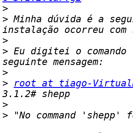
>
>
 Minha dúvida é a segu
>
>
 Eu digitei o comando 
>
>
root at tiago-Virtual
>
>