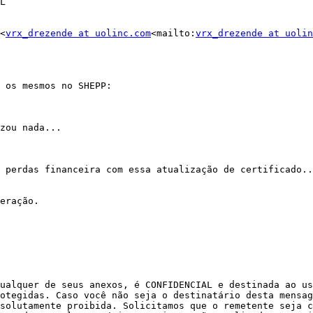
L

<
vrx_drezende at uolinc.com
<mailto:
vrx_drezende at uolin
 os mesmos no SHEPP:

zou nada...

 perdas financeira com essa atualização de certificado..
eração.

ualquer de seus anexos, é CONFIDENCIAL e destinada ao us
otegidas. Caso você não seja o destinatário desta mensag
solutamente proibida. Solicitamos que o remetente seja c