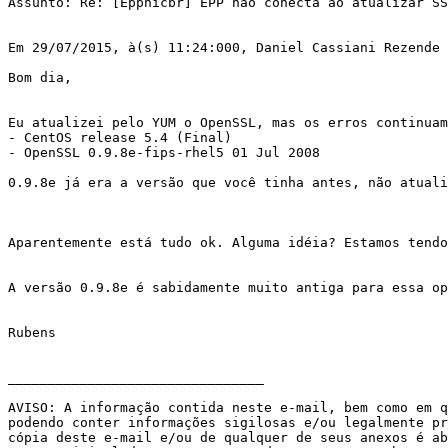
Assunto: Re: [Eppnicbr] EPP não conecta ao atualizar SS
Em 29/07/2015, à(s) 11:24:000, Daniel Cassiani Rezende 
Bom dia,

Eu atualizei pelo YUM o OpenSSL, mas os erros continuam
- CentOS release 5.4 (Final)

- OpenSSL 0.9.8e-fips-rhel5 01 Jul 2008

0.9.8e já era a versão que você tinha antes, não atuali
Aparentemente está tudo ok. Alguma idéia? Estamos tendo
A versão 0.9.8e é sabidamente muito antiga para essa op
Rubens

________________________________

AVISO: A informação contida neste e-mail, bem como em q
podendo conter informações sigilosas e/ou legalmente pr
cópia deste e-mail e/ou de qualquer de seus anexos é ab