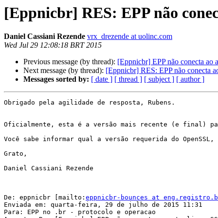
[Eppnicbr] RES: EPP não conect
Daniel Cassiani Rezende
vrx_drezende at uolinc.com
Wed Jul 29 12:08:18 BRT 2015
Previous message (by thread):
[Eppnicbr] EPP não conecta ao a
Next message (by thread):
[Eppnicbr] RES: EPP não conecta ao
Messages sorted by:
[ date ]
[ thread ]
[ subject ]
[ author ]
Obrigado pela agilidade de resposta, Rubens.

Oficialmente, esta é a versão mais recente (e final) pa
Você sabe informar qual a versão requerida do OpenSSL, 
Grato,

Daniel Cassiani Rezende

De: eppnicbr [mailto:
eppnicbr-bounces at eng.registro.b
Enviada em: quarta-feira, 29 de julho de 2015 11:31

Para: EPP no .br - protocolo e operacao
