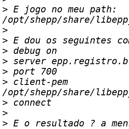
>
 E jogo no meu path: 
>
>
>
>
 server epp.registro.b
>
>
 client-pem 
>
>
>