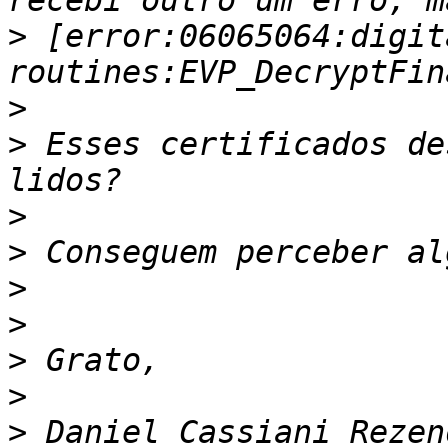
>
 [error:06065064:digit
>
>
 Esses certificados de
>
>
>
>
>
>
>