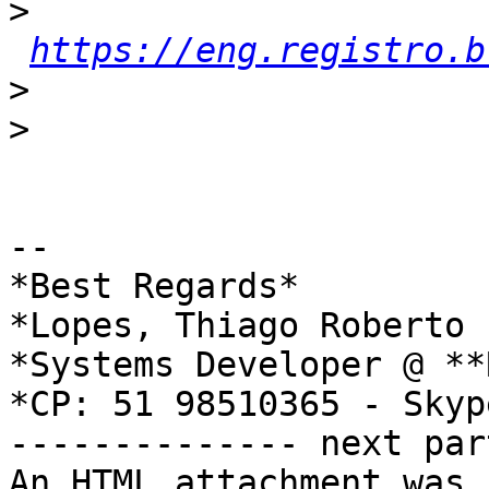
>
https://eng.registro.b
>
>
-- 

*Best Regards*

*Lopes, Thiago Roberto 
*Systems Developer @ **
*CP: 51 98510365 - Skyp
-------------- next par
An HTML attachment was 