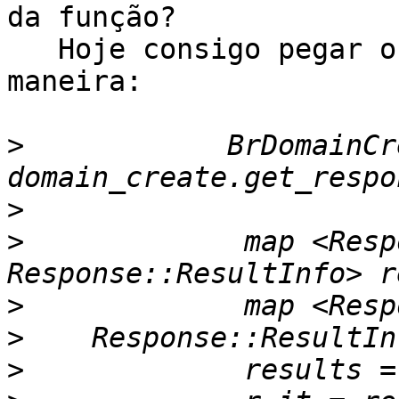
da função?

   Hoje consigo pegar os atributos da seguinte 
maneira:

>
            BrDomainCr
>
>
             map <Resp
>
>
>