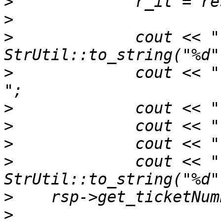
>
>
>
             cout << "\
>
             cout << "
>
>
>
>
             cout << "\
>
>