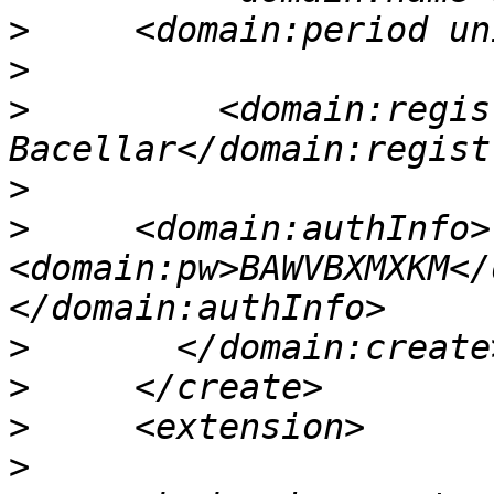
>
>
>
         <domain:regis
>
>
     <domain:authInfo>
<domain:pw>BAWVBXMXKM</
>
>
>
>