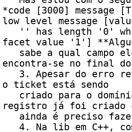
*code [3000] message [T
low level message [value
   '' has length '0' which is less than minLength 
facet value '1'] **Algué
   sabe a qual campo ele se refere?* (o XML 
encontra-se no final do
   3. Apesar do erro retornado no "Domain Create", 
o ticket está sendo

   criado para o domínio.* Isso significa que o 
registro já foi criado o
   ainda é preciso fazer mais alguma coisa?*

   4. Na lib em C++, como pegar o XML de retorno 