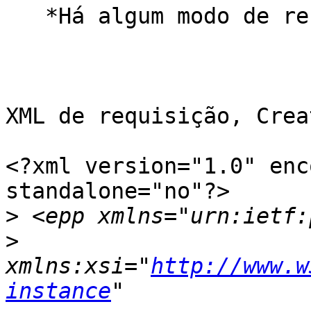
   *Há algum modo de recuperar o XML montado?*

XML de requisição, Crea
<?xml version="1.0" enc
standalone="no"?>

>
>
xmlns:xsi="
http://www.w
instance