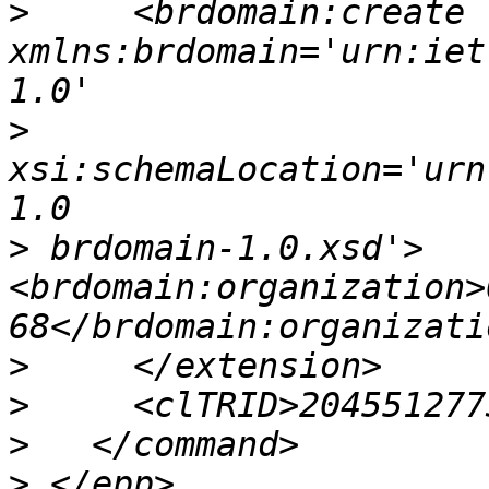
>
     <brdomain:create 
xmlns:brdomain='urn:iet
>
xsi:schemaLocation='urn
>
 brdomain-1.0.xsd'>
<brdomain:organization>
>
>
>
>