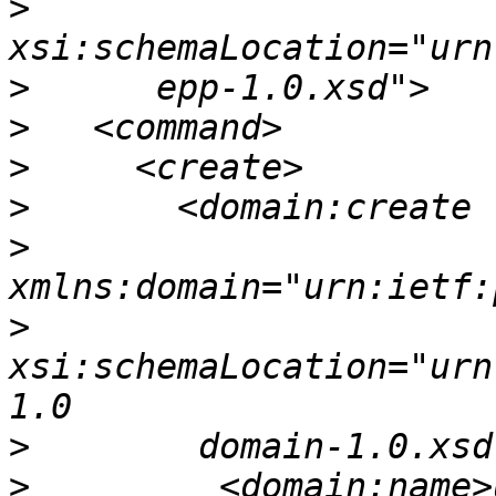
>
>
>
>
>
>
>
xsi:schemaLocation="urn
>
>