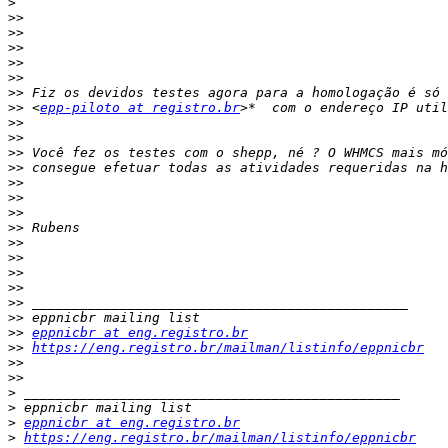
>
>>
>>
>>
>>
>>
>>
 Fiz os devidos testes agora para a homologação é só 
>>
 <
epp-piloto at registro.br
>>
>>
>>
>>
>>
>>
>>
>>
>>
>>
>>
>>
>>
>>
>>
eppnicbr at eng.registro.br
>>
https://eng.registro.br/mailman/listinfo/eppnicbr
>>
>>
>
>
>
eppnicbr at eng.registro.br
>
https://eng.registro.br/mailman/listinfo/eppnicbr