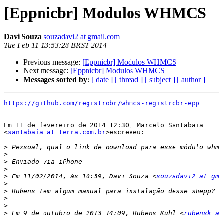
[Eppnicbr] Modulos WHMCS
Davi Souza
souzadavi2 at gmail.com
Tue Feb 11 13:53:28 BRST 2014
Previous message:
[Eppnicbr] Modulos WHMCS
Next message:
[Eppnicbr] Modulos WHMCS
Messages sorted by:
[ date ]
[ thread ]
[ subject ]
[ author ]
https://github.com/registrobr/whmcs-registrobr-epp
Em 11 de fevereiro de 2014 12:30, Marcelo Santabaia

<
santabaia at terra.com.br
>escreveu:

>
>
>
>
>
 Em 11/02/2014, às 10:39, Davi Souza <
souzadavi2 at gm
>
>
>
>
>
 Em 9 de outubro de 2013 14:09, Rubens Kuhl <
rubensk a