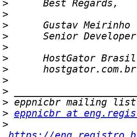
>
>
>
>
>
>
>
>
>
>
>
eppnicbr at eng.regis
>
https://eng.registro.b