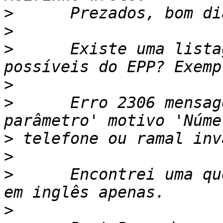
>
>
>
      Existe uma lista
>
>
      Erro 2306 mensag
>
>
>
      Encontrei uma qu
>