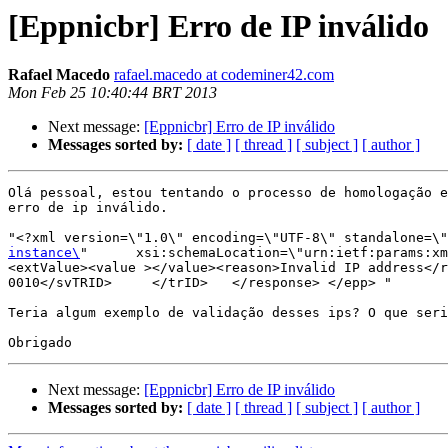
[Eppnicbr] Erro de IP inválido
Rafael Macedo
rafael.macedo at codeminer42.com
Mon Feb 25 10:40:44 BRT 2013
Next message:
[Eppnicbr] Erro de IP inválido
Messages sorted by:
[ date ]
[ thread ]
[ subject ]
[ author ]
Olá pessoal, estou tentando o processo de homologação e
erro de ip inválido.

"<?xml version=\"1.0\" encoding=\"UTF-8\" standalone=\"
instance\
"      xsi:schemaLocation=\"urn:ietf:params:xm
<extValue><value ></value><reason>Invalid IP address</r
0010</svTRID>     </trID>   </response> </epp> "

Teria algum exemplo de validação desses ips? O que seri
Next message:
[Eppnicbr] Erro de IP inválido
Messages sorted by:
[ date ]
[ thread ]
[ subject ]
[ author ]