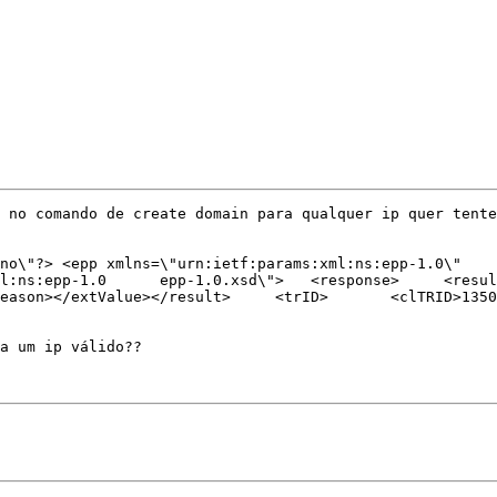
 no comando de create domain para qualquer ip quer tente
no\"?> <epp xmlns=\"urn:ietf:params:xml:ns:epp-1.0\"    
l:ns:epp-1.0      epp-1.0.xsd\">   <response>     <resul
eason></extValue></result>     <trID>       <clTRID>1350
a um ip válido??
