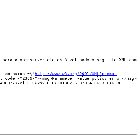
 para o nameserver ele está voltando o seguinte XML com 
  xmlns:xsi=\"
http://www.w3.org/2001/XMLSchema-
t code=\"2306\"><msg>Parameter value policy error</msg>
490027</clTRID><svTRID>20130225132014-D6535FA6-301-