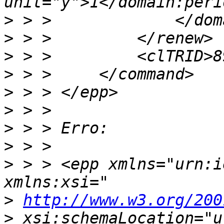
>
>
>
>
>
>
>
>
>
 > > <epp xmlns="urn:i
>
http://www.w3.org/200
>
 xsi:schemaLocation="u