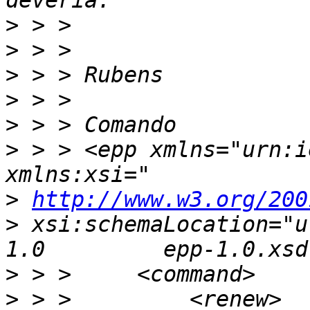
>
>
>
>
>
>
 > > <epp xmlns="urn:i
>
http://www.w3.org/200
>
 xsi:schemaLocation="u
>
>