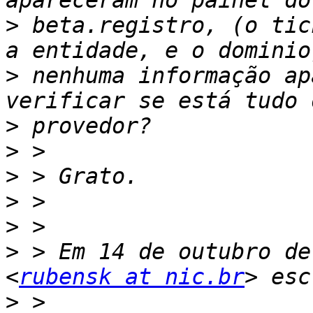
>
 beta.registro, (o tic
>
 nenhuma informação ap
>
>
>
>
>
>
 > Em 14 de outubro de
<
rubensk at nic.br
>