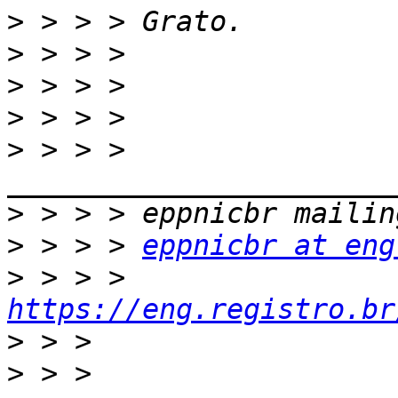
>
>
>
>
>
 > > > 
>
>
 > > > 
eppnicbr at eng
>
 > > > 
https://eng.registro.br
>
>
 > > 