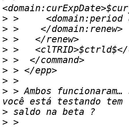
>
>
>
>
>
>
>
>
 > Ambos funcionaram… 
>
>