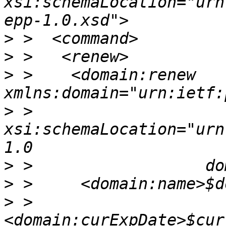
xsi:schemaLocation="urn
>
>
>
 >    <domain:renew 
>
 >                  
xsi:schemaLocation="urn
>
>
>
 >     