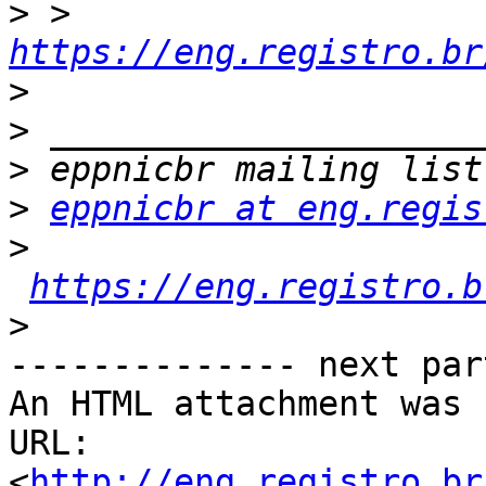
>
 > 
https://eng.registro.br
>
>
>
>
eppnicbr at eng.regis
>
https://eng.registro.b
>
-------------- next par
An HTML attachment was 
URL: 
<
http://eng.registro.br