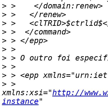
>
>
>
>
>
>
>
>
>
>
 >      
xmlns:xsi="
http://www.w
instance