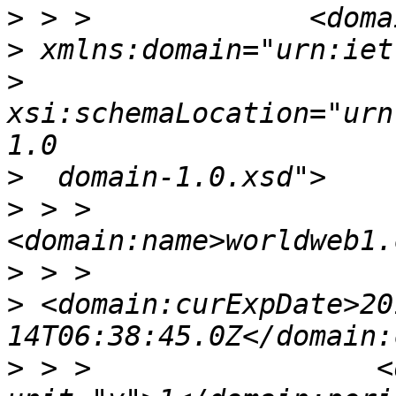
>
>
>
xsi:schemaLocation="urn
>
>
 > >                 
>
>
 <domain:curExpDate>20
>
 > >                 <