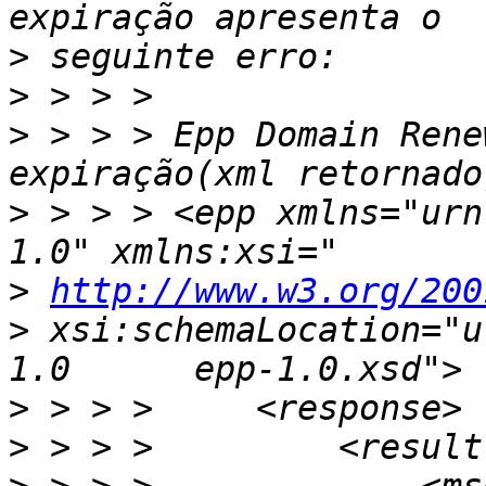
>
>
>
 > > > Epp Domain Rene
>
 > > > <epp xmlns="urn
>
http://www.w3.org/200
>
 xsi:schemaLocation="u
>
>