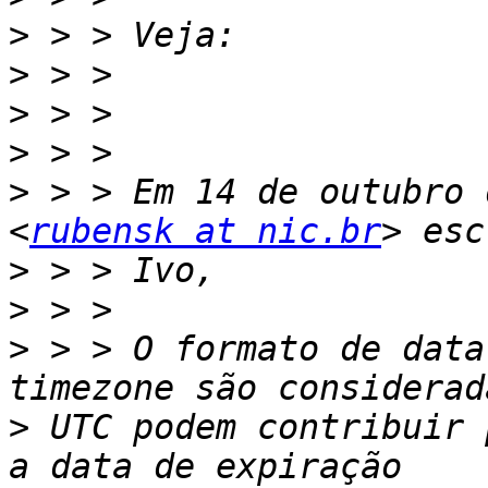
>
>
>
>
>
 > > Em 14 de outubro 
<
rubensk at nic.br
>
>
>
 > > O formato de data
>
 UTC podem contribuir 