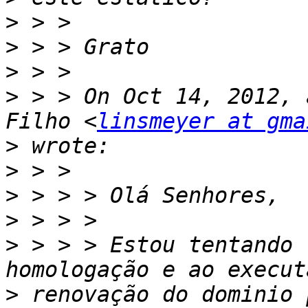
>
>
>
>
 > > On Oct 14, 2012, 
Filho <
linsmeyer at gma
>
>
>
>
>
 > > > Estou tentando 
>
 renovação do dominio 