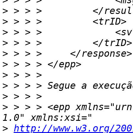
>
>
>
>
>
>
>
>
>
>
>
 > > > <epp xmlns="urn
>
http://www.w3.org/200