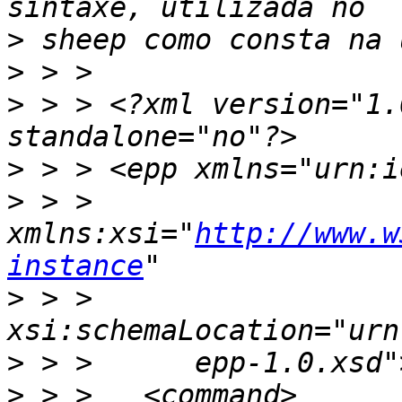
>
>
>
 > > <?xml version="1.
>
>
 > >      
xmlns:xsi="
http://www.w
instance
>
 > >      
>
>