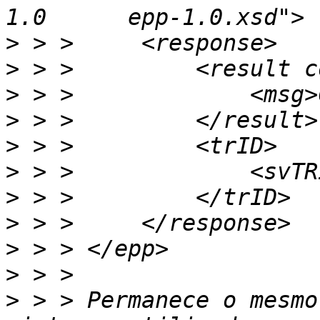
>
>
>
>
>
>
>
>
>
>
>
 > > Permanece o mesmo