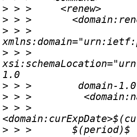
>
>
>
 > >        
>
 > >        
xsi:schemaLocation="urn
>
>
>
 > >         
>