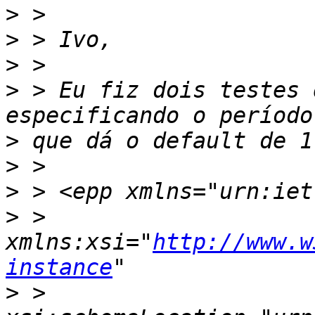
>
>
>
>
 > Eu fiz dois testes 
>
>
>
>
 >      
xmlns:xsi="
http://www.w
instance
>
 >      