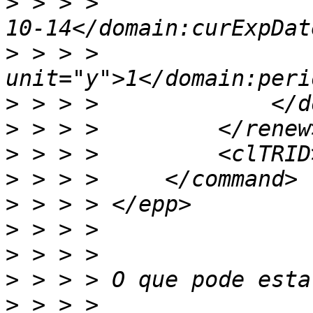
>
 > > >                
>
 > > >                
>
>
>
>
>
>
>
>
>