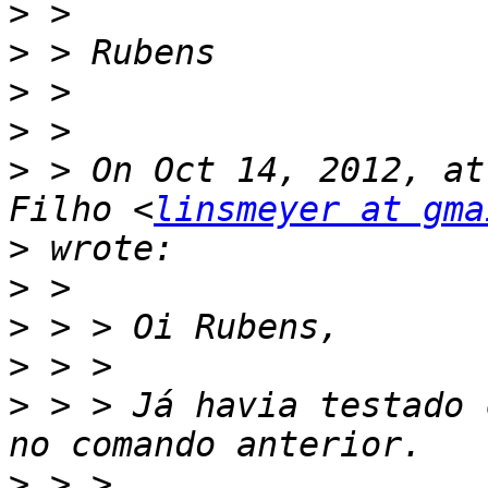
>
>
>
>
>
 > On Oct 14, 2012, at
Filho <
linsmeyer at gma
>
>
>
>
>
 > > Já havia testado 
>