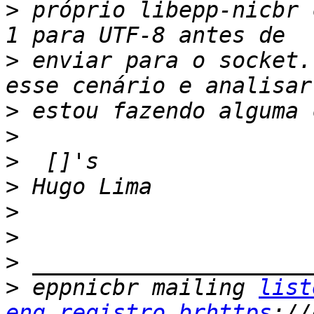
>
 próprio libepp-nicbr 
>
 enviar para o socket.
>
>
>
>
>
>
>
>
 eppnicbr mailing 
list
eng.registro.brhttps