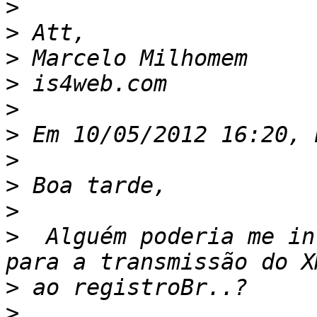
>
>
>
>
>
>
>
>
>
>
  Alguém poderia me in
>
>