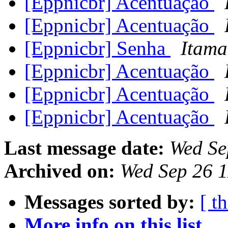
[Eppnicbr] Acentuação
[Eppnicbr] Acentuação
[Eppnicbr] Senha
Itama
[Eppnicbr] Acentuação
[Eppnicbr] Acentuação
[Eppnicbr] Acentuação
Last message date:
Wed Se
Archived on:
Wed Sep 26 
Messages sorted by:
[ t
More info on this list...