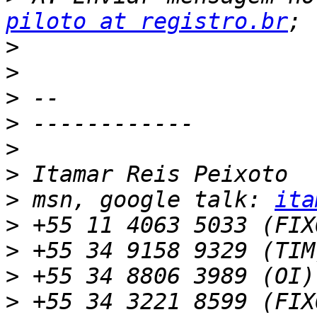
piloto at registro.br
>
>
>
>
>
>
>
 msn, google talk: 
ita
>
>
>
>