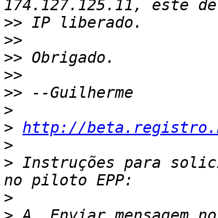
>>
>>
>>
>>
>>
>
>
http://beta.registro.
>
>
 Instruções para solic
>
>
 A. Enviar mensagem no