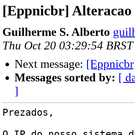
[Eppnicbr] Alteracao
Guilherme S. Alberto
guil
Thu Oct 20 03:29:54 BRST
Next message:
[Eppnicbr
Messages sorted by:
[ d
]
Prezados,

O IP do nosso sistema d