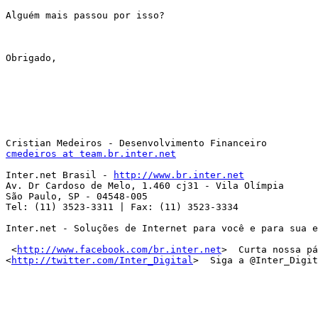
Alguém mais passou por isso?

Obrigado,

cmedeiros at team.br.inter.net
Inter.net Brasil - 
http://www.br.inter.net
Av. Dr Cardoso de Melo, 1.460 cj31 - Vila Olímpia 

São Paulo, SP - 04548-005 

Tel: (11) 3523-3311 | Fax: (11) 3523-3334 

Inter.net - Soluções de Internet para você e para sua e
 <
http://www.facebook.com/br.inter.net
>  Curta nossa pá
<
http://twitter.com/Inter_Digital
>  Siga a @Inter_Digit