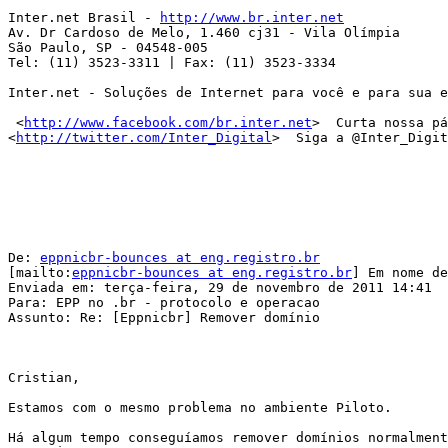
Inter.net Brasil - 
http://www.br.inter.net
Av. Dr Cardoso de Melo, 1.460 cj31 - Vila Olímpia 

São Paulo, SP - 04548-005 

Tel: (11) 3523-3311 | Fax: (11) 3523-3334 

Inter.net - Soluções de Internet para você e para sua e
 <
http://www.facebook.com/br.inter.net
>  Curta nossa pá
<
http://twitter.com/Inter_Digital
>  Siga a @Inter_Digit
De: 
eppnicbr-bounces at eng.registro.br
[mailto:
eppnicbr-bounces at eng.registro.br
] Em nome de
Enviada em: terça-feira, 29 de novembro de 2011 14:41

Para: EPP no .br - protocolo e operacao

Assunto: Re: [Eppnicbr] Remover domínio

Cristian,

Estamos com o mesmo problema no ambiente Piloto.

Há algum tempo conseguíamos remover domínios normalment