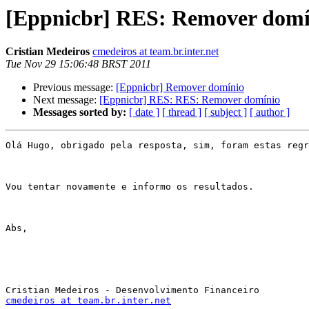
[Eppnicbr] RES: Remover domí
Cristian Medeiros
cmedeiros at team.br.inter.net
Tue Nov 29 15:06:48 BRST 2011
Previous message:
[Eppnicbr] Remover domínio
Next message:
[Eppnicbr] RES: RES: Remover domínio
Messages sorted by:
[ date ]
[ thread ]
[ subject ]
[ author ]
Olá Hugo, obrigado pela resposta, sim, foram estas regr
Vou tentar novamente e informo os resultados.

Abs,

cmedeiros at team.br.inter.net