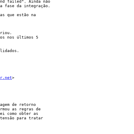
nd failed". Ainda não

a fase da integração.

as que estão na

riou. 

os nos últimos 5

lidados.

r.net
>

agem de retorno

rmou as regras de

ei como obter as

tensão para tratar
