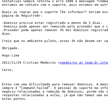
tentativas sempre retorna o erro 2400 e mensagem "Comma
entramos em contato com o suporte, pois estamos em outr
Quais as regras que o suporte lhe informou?? Seriam ess
página do RegistroBr:

-Domínio precisa estar registrado a menos de 5 dias. 

-Domínio pode apenas ser removido pelo provedor que o c
-Provedor pode apenas remover 3% dos domínios registrad
dias. 

Creio que no ambiente piloto, esses 3% não devem ser va
Obrigado.

Hugo Lima

2011/11/29 Cristian Medeiros <
cmedeiros at team.br.inte
Caros,

Estou com uma dificuldade para remover domínios. A mens
sempre é “Command Failed”. O pessoal do suporte me info
negócio relacionadas a remoção de domínios, porém não s
respostas relacionadas a estas, já que não temos uma ex
estes pontos.
