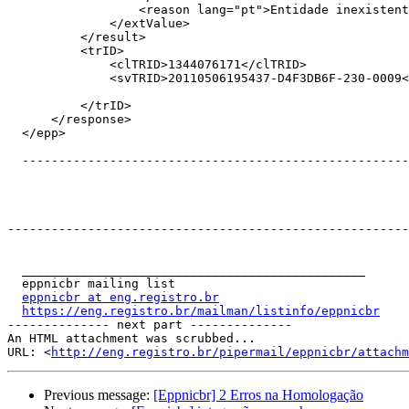
                  <reason lang="pt">Entidade inexistente</reason>

              </extValue>

          </result>

          <trID>

              <clTRID>1344076171</clTRID>

              <svTRID>20110506195437-D4F3DB6F-230-0009</svTRID>

          </trID>

      </response>

  </epp>

  ---------------------------------------------------------------

-------------------------------------------------------
  _______________________________________________

  eppnicbr mailing list

eppnicbr at eng.registro.br
https://eng.registro.br/mailman/listinfo/eppnicbr
-------------- next part --------------

An HTML attachment was scrubbed...

URL: <
http://eng.registro.br/pipermail/eppnicbr/attachm
Previous message:
[Eppnicbr] 2 Erros na Homologação