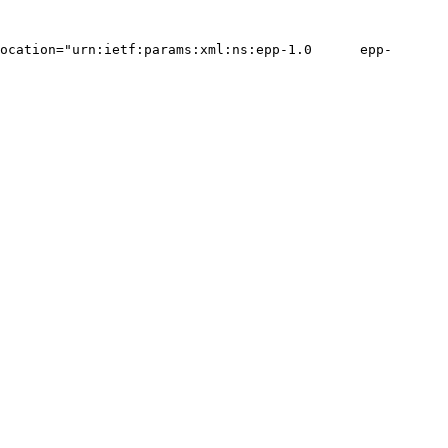
ocation="urn:ietf:params:xml:ns:epp-1.0      epp-