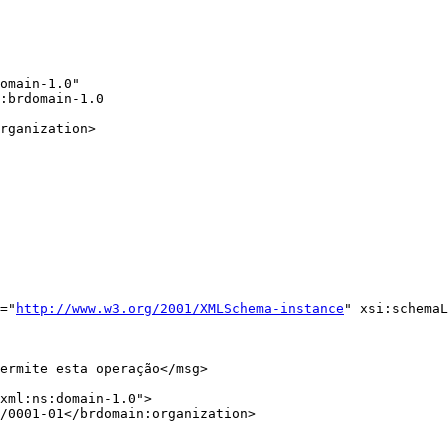
i="
http://www.w3.org/2001/XMLSchema-instance
" xsi:schemaL