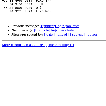
+55 11 4063 5033 (FIXO SP)

+55 34 9158 9329 (TIM)

+55 34 8806 3989 (OI)

+55 34 3221 8599 (FIXO MG)

Previous message:
[Eppnicbr] login para teste
Next message:
[Eppnicbr] login para teste
Messages sorted by:
[ date ]
[ thread ]
[ subject ]
[ author ]
More information about the eppnicbr mailing list