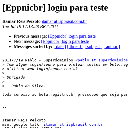
[Eppnicbr] login para teste
Itamar Reis Peixoto
itamar at ispbrasil.com.br
Tue Jul 19 17:13:28 BRT 2011
Previous message:
[Eppnicbr] login para teste
Next message:
[Eppnicbr] login para teste
Messages sorted by:
[ date ]
[ thread ]
[ subject ]
[ author ]
2011/7/19 Pablo - Superdomínios <
pablo at superdominios
>
>
>
>
>
>
toda conexao ao beta.registro.br pressupoe que seja par
-- 

------------

Itamar Reis Peixoto

msn, google talk: 
itamar at ispbrasil.com.br