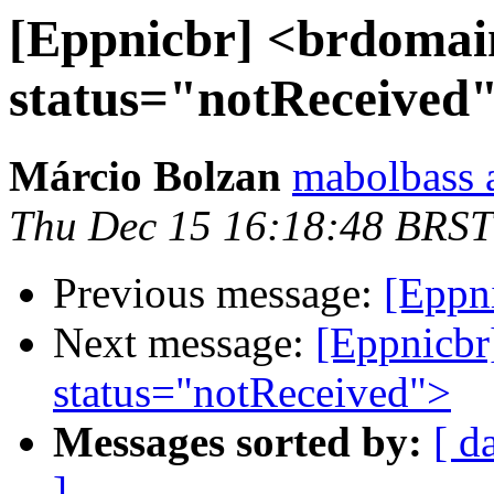
[Eppnicbr] <brdomai
status="notReceived
Márcio Bolzan
mabolbass 
Thu Dec 15 16:18:48 BRST
Previous message:
[Eppn
Next message:
[Eppnicbr
status="notReceived">
Messages sorted by:
[ d
]