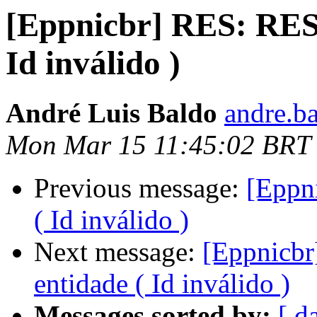
[Eppnicbr] RES: RES:
Id inválido )
André Luis Baldo
andre.ba
Mon Mar 15 11:45:02 BRT
Previous message:
[Eppni
( Id inválido )
Next message:
[Eppnicbr
entidade ( Id inválido )
Messages sorted by:
[ d