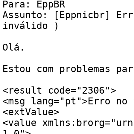
Para: EppBR

Assunto: [Eppnicbr] Err
inválido )

Olá.

Estou com problemas par
<result code="2306">

<msg lang="pt">Erro no 
<extValue>

<value xmlns:brorg="urn
1.0">
