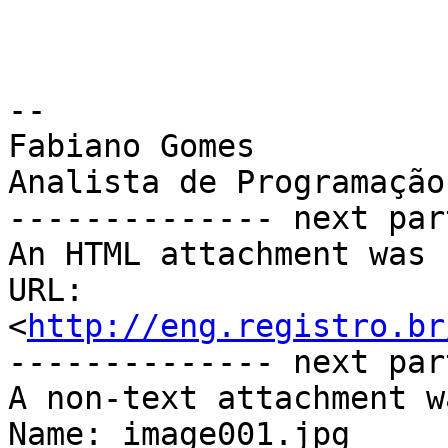
--

Fabiano Gomes

Analista de Programação

-------------- next par
An HTML attachment was 
URL: 
<
http://eng.registro.br
-------------- next par
A non-text attachment w
Name: image001.jpg
