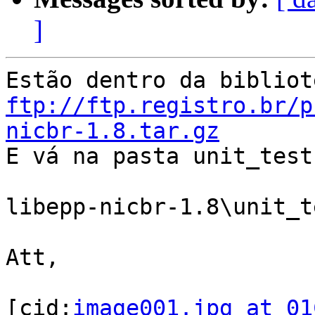
]
ftp://ftp.registro.br/p
nicbr-1.8.tar.gz

E vá na pasta unit_test

libepp-nicbr-1.8\unit_te
Att,

[cid:
image001.jpg at 01