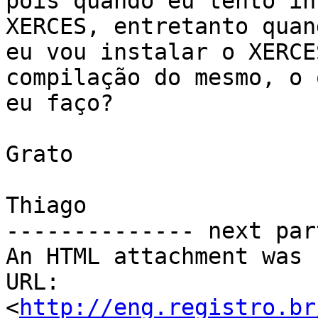
pois quando eu tento in
XERCES, entretanto quand
eu vou instalar o XERCE
compilação do mesmo, o q
eu faço?

Grato

Thiago

-------------- next par
An HTML attachment was 
URL: 
<
http://eng.registro.br