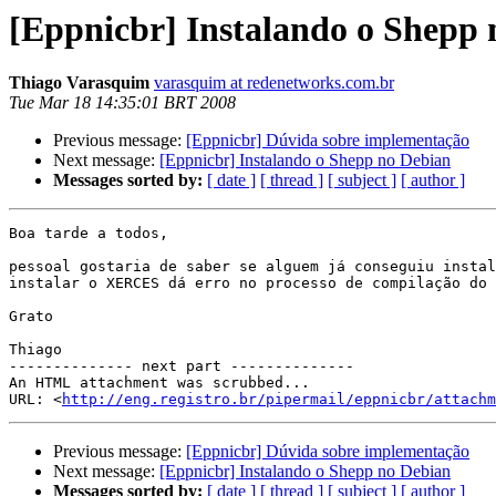
[Eppnicbr] Instalando o Shepp 
Thiago Varasquim
varasquim at redenetworks.com.br
Tue Mar 18 14:35:01 BRT 2008
Previous message:
[Eppnicbr] Dúvida sobre implementação
Next message:
[Eppnicbr] Instalando o Shepp no Debian
Messages sorted by:
[ date ]
[ thread ]
[ subject ]
[ author ]
Boa tarde a todos, 

pessoal gostaria de saber se alguem já conseguiu instal
instalar o XERCES dá erro no processo de compilação do 
Grato

Thiago

-------------- next part --------------

An HTML attachment was scrubbed...

URL: <
http://eng.registro.br/pipermail/eppnicbr/attachm
Previous message:
[Eppnicbr] Dúvida sobre implementação
Next message:
[Eppnicbr] Instalando o Shepp no Debian
Messages sorted by:
[ date ]
[ thread ]
[ subject ]
[ author ]