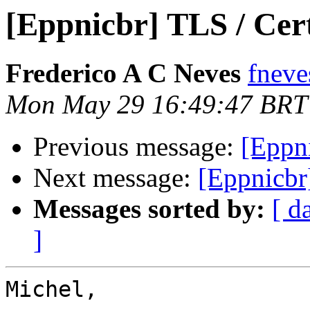
[Eppnicbr] TLS / Cert
Frederico A C Neves
fneves
Mon May 29 16:49:47 BRT
Previous message:
[Eppni
Next message:
[Eppnicbr
Messages sorted by:
[ d
]
Michel,
