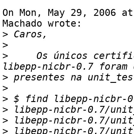
On Mon, May 29, 2006 at
Machado wrote:

>
>
>
     Os únicos certifi
>
>
>
>
>
>