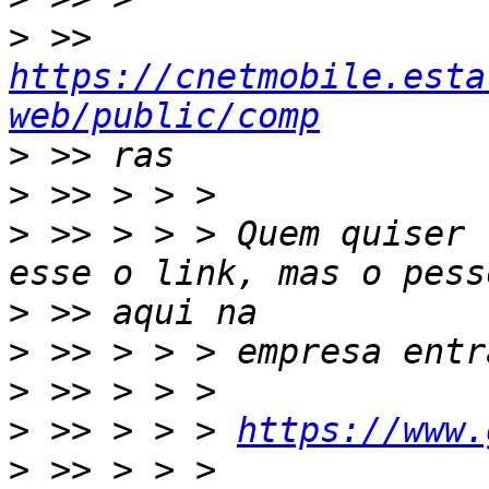
>
 >> 
https://cnetmobile.esta
web/public/comp
>
>
>
 >> > > > Quem quiser 
>
>
>
>
 >> > > > 
https://www.
>