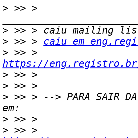
>
 >> > 
>
>
 >> > 
caiu em eng.regi
>
 >> > 
https://eng.registro.br
>
>
>
 >> > --> PARA SAIR DA
>
>
 >> > 