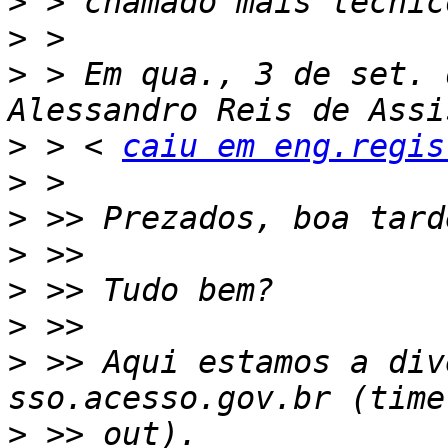
>
>
>
 > Em qua., 3 de set. 
>
 > < 
caiu em eng.regis
>
>
>
>
>
>
 >> Aqui estamos a div
>