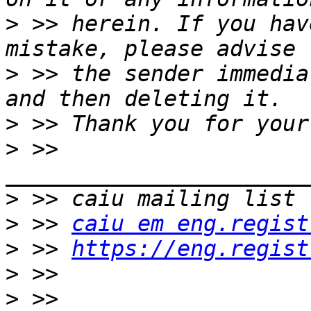
>
 >> herein. If you hav
>
 >> the sender immedia
>
>
 >> 
>
>
 >> 
caiu em eng.regist
>
 >> 
https://eng.regist
>
>