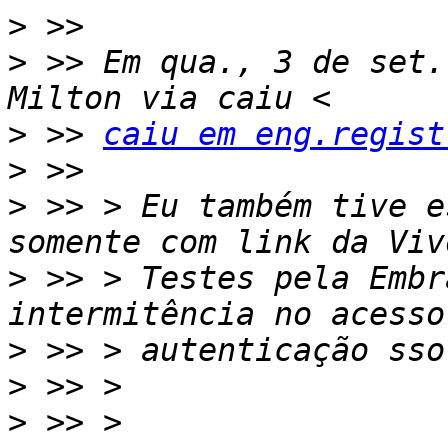
>
>
 >> Em qua., 3 de set.
>
 >> 
caiu em eng.regist
>
>
 >> > Eu também tive e
>
 >> > Testes pela Embr
>
>
>