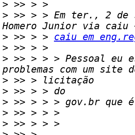
>
>
 >> > > Em ter., 2 de 
>
 >> > > 
caiu em eng.re
>
>
 >> > > > Pessoal eu e
>
>
>
>
>
>