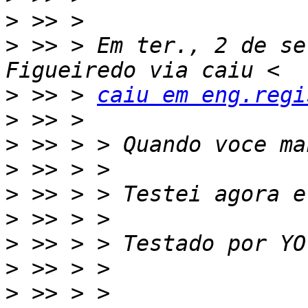
>
>
 >> > Em ter., 2 de se
>
 >> > 
caiu em eng.regi
>
>
>
>
>
>
>
>