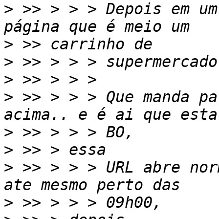
>
 >> > > > Depois em um
>
>
>
>
 >> > > > Que manda pa
>
>
>
 >> > > > URL abre nor
>