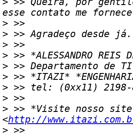
>
 >> Queira, por gentil
>
>
>
>
>
>
>
>
>
 >> *Visite nosso site
<
http://www.itazi.com.b
>