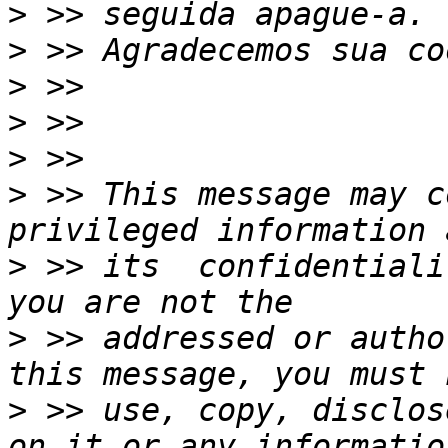
>
>
>
>
>
>
 >> This message may c
>
 >> its  confidentiali
>
 >> addressed or autho
>
 >> use, copy, disclos