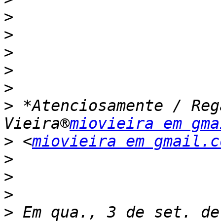
>
>
>
>
>
>
 *Atenciosamente / Reg
Vieira®
miovieira em gma
>
 <
miovieira em gmail.c
>
>
>
>
 Em qua., 3 de set. de