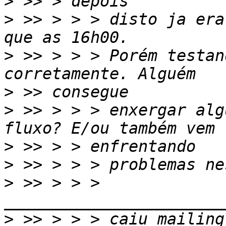
>
>
 >> > > > disto ja era
>
 >> > > > Porém testan
>
>
 >> > > > enxergar alg
>
>
>
 >> > > > 
>