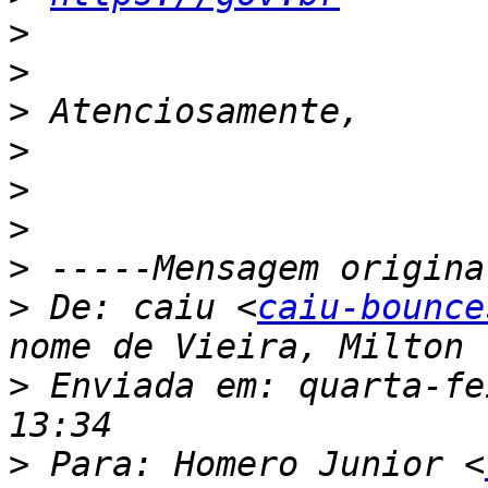
>
>
>
>
>
>
>
>
 De: caiu <
caiu-bounce
>
 Enviada em: quarta-fe
>
 Para: Homero Junior <