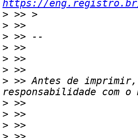
https://eng.registro.br
>
>
>
>
>
>
>
 >> Antes de imprimir,
>
>
>
>