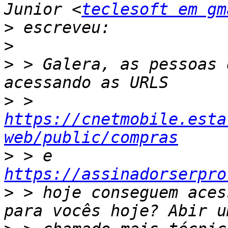
Junior <
teclesoft em gm
>
>
>
 > Galera, as pessoas 
>
 > 
https://cnetmobile.esta
web/public/compras
>
 > e   
https://assinadorserpro
>
 > hoje conseguem aces