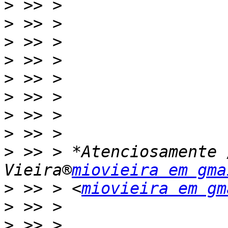
>
>
>
>
>
>
>
>
>
 >> > *Atenciosamente 
Vieira®
miovieira em gma
>
 >> > <
miovieira em gm
>
>