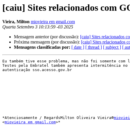
[caiu] Sites relacionados com 
Vieira, Milton
miovieira em gmail.com
Quarta Setembro 3 10:13:59 -03 2025
Mensagem anterior (por discussão):
[caiu] Sites relacionados
Próxima mensagem (por discussão):
[caiu] Sites relacionado
Mensagens classificadas por:
[ date ]
[ thread ]
[ subject ]
[ au
Eu também tive esse problema, mas não foi somente com l
Testes pela Embratel também apresenta intermitência no 
autenticação sso.acesso.gov.br

*Atenciosamente / RegardsMilton Oliveira Vieira®
mioviei
<
miovieira em gmail.com
>*
