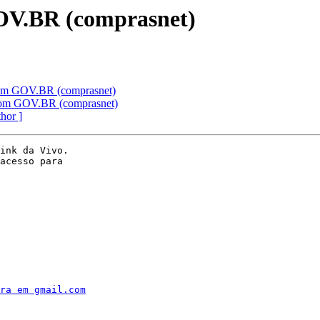
GOV.BR (comprasnet)
 com GOV.BR (comprasnet)
s com GOV.BR (comprasnet)
thor ]
ink da Vivo.

acesso para

ra em gmail.com