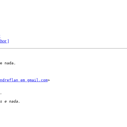
t
thor ]
e nada.

ndreflan em gmail.com
>
