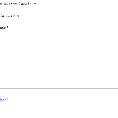
t
thor ]