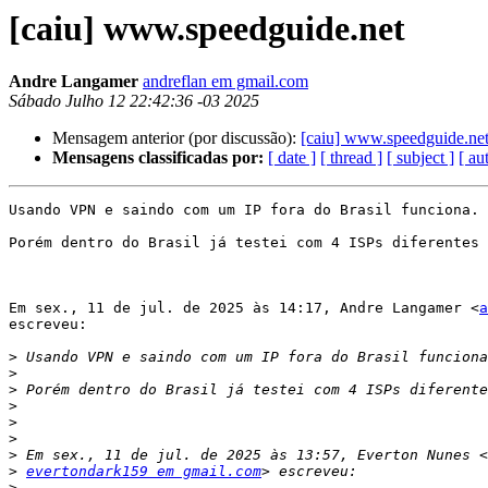
[caiu] www.speedguide.net
Andre Langamer
andreflan em gmail.com
Sábado Julho 12 22:42:36 -03 2025
Mensagem anterior (por discussão):
[caiu] www.speedguide.ne
Mensagens classificadas por:
[ date ]
[ thread ]
[ subject ]
[ au
Usando VPN e saindo com um IP fora do Brasil funciona.

Porém dentro do Brasil já testei com 4 ISPs diferentes 
Em sex., 11 de jul. de 2025 às 14:17, Andre Langamer <
a
escreveu:

>
>
>
>
>
>
>
>
evertondark159 em gmail.com
>