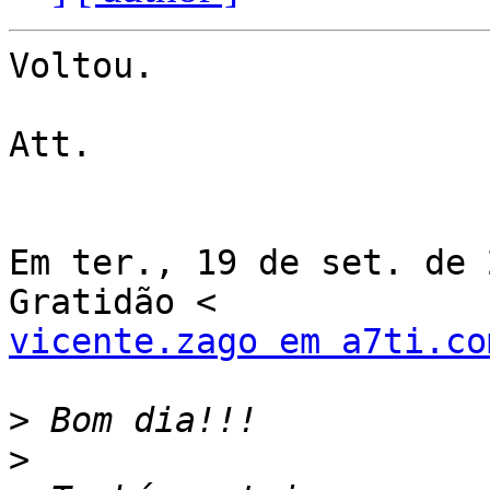
Voltou.

Att.

Em ter., 19 de set. de 
vicente.zago em a7ti.co
>
>