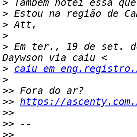
>
>
>
>
>
 Em ter., 19 de set. d
>
caiu em eng.registro.
>
>>
>>
https://ascenty.com.
>>
>>
>>