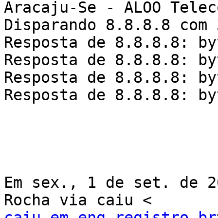
Aracaju-Se - ALOO Telec
Disparando 8.8.8.8 com 
Resposta de 8.8.8.8: by
Resposta de 8.8.8.8: by
Resposta de 8.8.8.8: by
Resposta de 8.8.8.8: by
Em sex., 1 de set. de 2
caiu em eng.registro.br