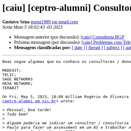
[caiu] [ceptro-alumni] Consult
Gustavo Sena
gsena1989 em gmail.com
Sexta Maio 5 18:02:43 -03 2023
Mensagem anterior (por discussão):
[caiu] Consultoria BGP
Próxima mensagem (por discussão):
[caiu] Problemas com Tel
Mensagens classificadas por:
[ date ]
[ thread ]
[ subject ]
[ au
Boas segue algumas que eu conheco os consultores / dono
MADE4IT;

TELIC;

SAGE NETWORKS

HEXA NETWORK;

TERABIT

ceptro-alumni em nic.br
> wrote:

>
>
>
>
>