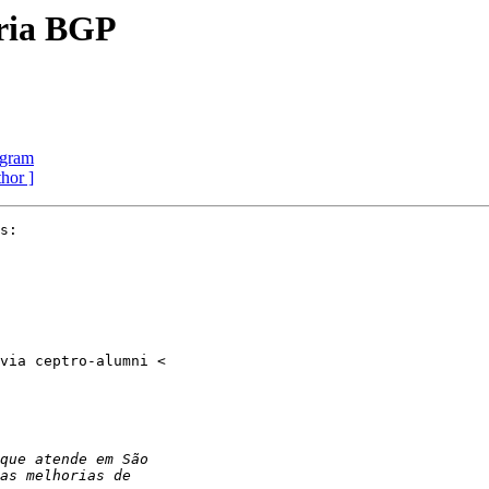
oria BGP
egram
thor ]
s:
