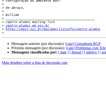
>
>
>
>
>
>
>
>
ceptro-alumni em nic.br
>
https://mail.nic.br/mailman/listinfo/ceptro-alumni
>
Mensagem anterior (por discussão):
[caiu] Consultoria BGP
Próxima mensagem (por discussão):
[caiu] Problemas com Tel
Mensagens classificadas por:
[ date ]
[ thread ]
[ subject ]
[ au
Mais detalhes sobre a lista de discussão caiu