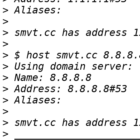
>
>
>
>
>
>
>
>
>
>
>
>