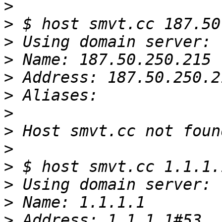
>
>
>
>
>
>
>
>
>
>
>
>
>