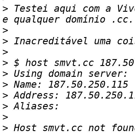
>
 ﻿Testei aqui com a Viv
>
>
>
>
>
>
>
>
>
>