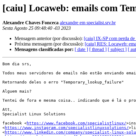
[caiu] Locaweb: emails com Tem
Alexandre Chaves Fonceca
alexandre em specialist.srv.br
Sexta Agosto 25 09:48:40 -03 2023
Mensagem anterior (por discussão):
[caiu] IX-SP com perda de
Próxima mensagem (por discussão):
[caiu] RES: Locaweb: ema
Mensagens classificadas por:
[ date ]
[ thread ]
[ subject ]
[ au
Bom dia srs,

Todos meus servidores de emails não estão enviando emai
Retornando deles o erro "Temporary_lookup_failure"

Alguem mais?

Tentei de fora e mesma coisa.. indicando que é lá o pro
Att,

Specialist Linux Solutions

facebook <
https://www.facebook.com/specialistlinux/
>ins
<
https://www.instagram.com/specialistlinuxsolutions/
>li
<
https://www.linkedin.com/company/specialist-linux-solu