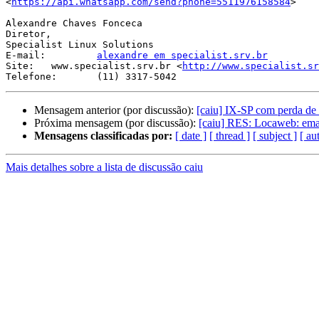
<
https://api.whatsapp.com/send?phone=5511976158584
>

Alexandre Chaves Fonceca

Diretor,

Specialist Linux Solutions

E-mail: 	
alexandre em specialist.srv.br
Site: 	www.specialist.srv.br <
http://www.specialist.sr
Mensagem anterior (por discussão):
[caiu] IX-SP com perda de
Próxima mensagem (por discussão):
[caiu] RES: Locaweb: ema
Mensagens classificadas por:
[ date ]
[ thread ]
[ subject ]
[ au
Mais detalhes sobre a lista de discussão caiu