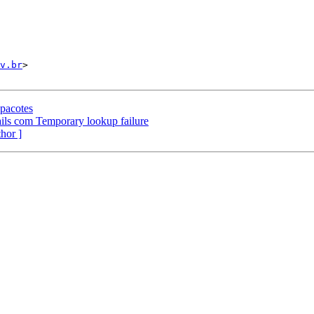
v.br
>

 pacotes
ils com Temporary lookup failure
thor ]