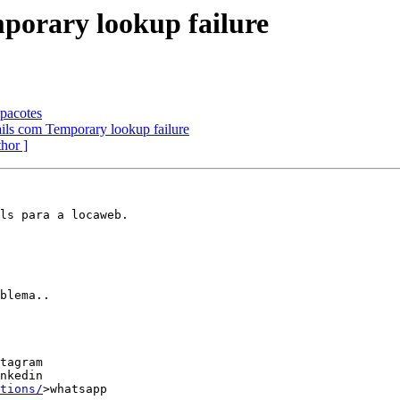
porary lookup failure
 pacotes
ils com Temporary lookup failure
thor ]
ls para a locaweb.

blema..

tagram 

nkedin 

tions/
>whatsapp 
