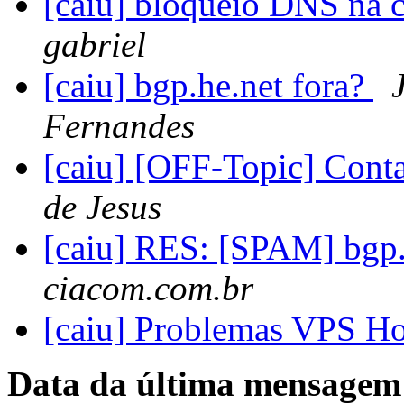
[caiu] bloqueio DNS na 
gabriel
[caiu] bgp.he.net fora?
Fernandes
[caiu] [OFF-Topic] Conta
de Jesus
[caiu] RES: [SPAM] bgp.
ciacom.com.br
[caiu] Problemas VPS H
Data da última mensagem