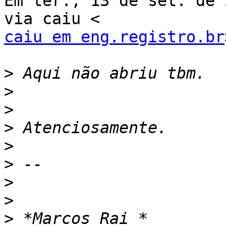
Em ter., 13 de set. de 
caiu em eng.registro.br
>
>
>
>
>
>
>
>
>