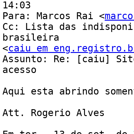
14:03

Para: Marcos Rai <
marco
Cc: Lista das indisponi
brasileira

<
caiu em eng.registro.b
Assunto: Re: [caiu] Sit
acesso

Aqui esta abrindo somen
Att. Rogerio Alves
