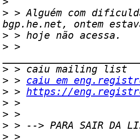
>
>
 > Alguém com dificuld
>
>
 > 
>
>
 > 
caiu em eng.registr
>
 > 
https://eng.registr
>
>
>
>