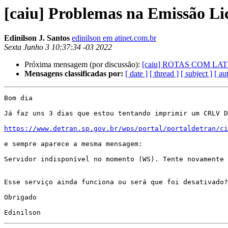
[caiu] Problemas na Emissão L
Edinilson J. Santos
edinilson em atinet.com.br
Sexta Junho 3 10:37:34 -03 2022
Próxima mensagem (por discussão):
[caiu] ROTAS COM L
Mensagens classificadas por:
[ date ]
[ thread ]
[ subject ]
[ au
Bom dia

Já faz uns 3 dias que estou tentando imprimir um CRLV D
https://www.detran.sp.gov.br/wps/portal/portaldetran/ci
e sempre aparece a mesma mensagem:

Servidor indisponível no momento (WS). Tente novamente 
Esse serviço ainda funciona ou será que foi desativado?

Obrigado
