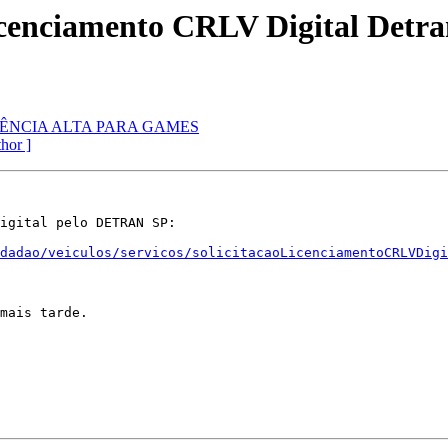
icenciamento CRLV Digital Detr
ATÊNCIA ALTA PARA GAMES
thor ]
igital pelo DETRAN SP:

dadao/veiculos/servicos/solicitacaoLicenciamentoCRLVDigi
mais tarde.
