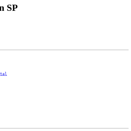
an SP
tal