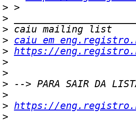
>
>
>
>
caiu em eng.registro.
>
https://eng.registro.
>
>
>
>
>
https://eng.registro.
>