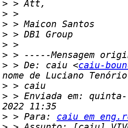
>
>
>
>
>
>
>
 > De: caiu <
caiu-boun
>
>
 > Enviada em: quinta-
>
 > Para: 
caiu em eng.r
>