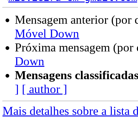
Mensagem anterior (por 
Móvel Down
Próxima mensagem (por 
Down
Mensagens classificadas
]
[ author ]
Mais detalhes sobre a lista 