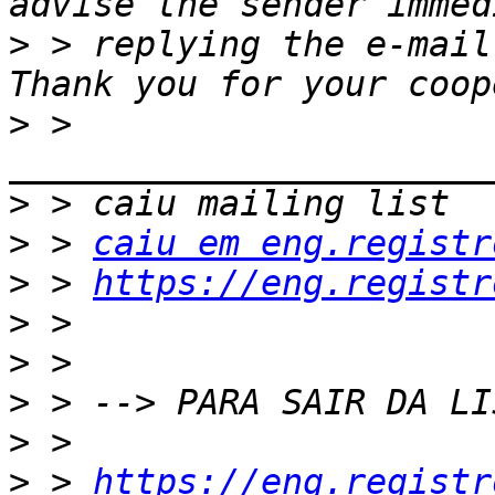
>
 > replying the e-mail
>
 > 
>
>
 > 
caiu em eng.registr
>
 > 
https://eng.registr
>
>
>
>
>
 > 
https://eng.registr