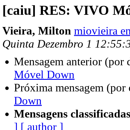
[caiu] RES: VIVO M
Vieira, Milton
miovieira e
Quinta Dezembro 1 12:55:
Mensagem anterior (por 
Móvel Down
Próxima mensagem (por 
Down
Mensagens classificadas
]
[ author ]