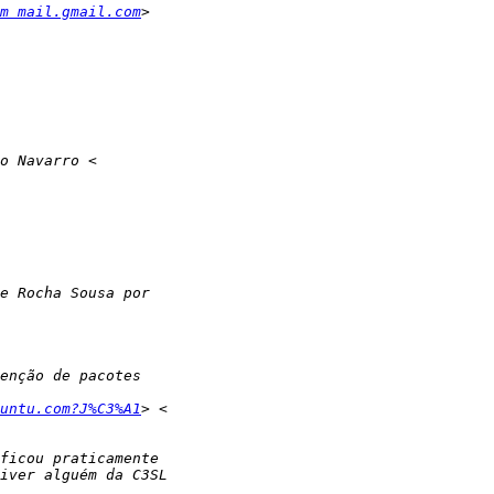
m mail.gmail.com
untu.com?J%C3%A1