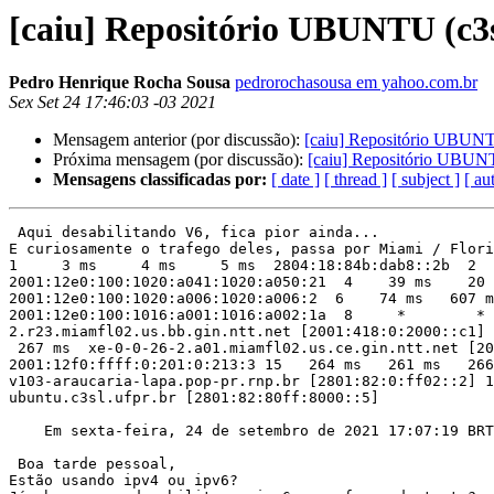
[caiu] Repositório UBUNTU (c3
Pedro Henrique Rocha Sousa
pedrorochasousa em yahoo.com.br
Sex Set 24 17:46:03 -03 2021
Mensagem anterior (por discussão):
[caiu] Repositório UBUN
Próxima mensagem (por discussão):
[caiu] Repositório UBUN
Mensagens classificadas por:
[ date ]
[ thread ]
[ subject ]
[ au
 Aqui desabilitando V6, fica pior ainda...

E curiosamente o trafego deles, passa por Miami / Flori
1     3 ms     4 ms     5 ms  2804:18:84b:dab8::2b  2  
2001:12e0:100:1020:a041:1020:a050:21  4    39 ms    20 
2001:12e0:100:1020:a006:1020:a006:2  6    74 ms   607 m
2001:12e0:100:1016:a001:1016:a002:1a  8     *        * 
2.r23.miamfl02.us.bb.gin.ntt.net [2001:418:0:2000::c1] 
 267 ms  xe-0-0-26-2.a01.miamfl02.us.ce.gin.ntt.net [20
2001:12f0:ffff:0:201:0:213:3 15   264 ms   261 ms   266
v103-araucaria-lapa.pop-pr.rnp.br [2801:82:0:ff02::2] 1
ubuntu.c3sl.ufpr.br [2801:82:80ff:8000::5]

    Em sexta-feira, 24 de setembro de 2021 17:07:19 B
 Boa tarde pessoal,

Estão usando ipv4 ou ipv6?
