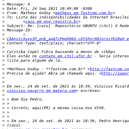
>
>
>
 From: Matheus Godoy <
matheus em fastcom.com.br
>
>
        <
caiu em eng.registro.br
>
>
>
>
CAAny1cXuyy3P_pnb_apA7cPmqh06U-cOtShnrD8JoroiYK20eQ e
>
>
>
>
 Eles estão no 
contato em c3sl.ufpr.br
>
>
>
 *Matheus Godoy - **fastcom.com.br* <
http://fastcom.co
>
 Precisa de ajuda? Abra um chamado aqui. <
http://supor
>
>
>
>
vinicius.navarro em matera.com
>
>
>
>
>
>
>
>