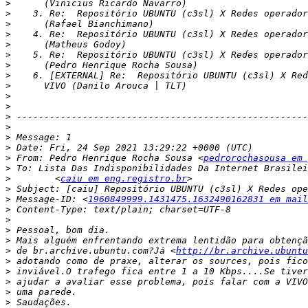
>
>
>
>
>
>
>
>
>
>
>
>
>
>
>
>
 From: Pedro Henrique Rocha Sousa <
pedrorochasousa em 
>
>
        <
caiu em eng.registro.br
>
>
 Message-ID: <
1960849999.1431475.1632490162831 em mail
>
>
>
>
>
 de br.archive.ubuntu.com?Já <
http://br.archive.ubuntu
>
>
>
>
>