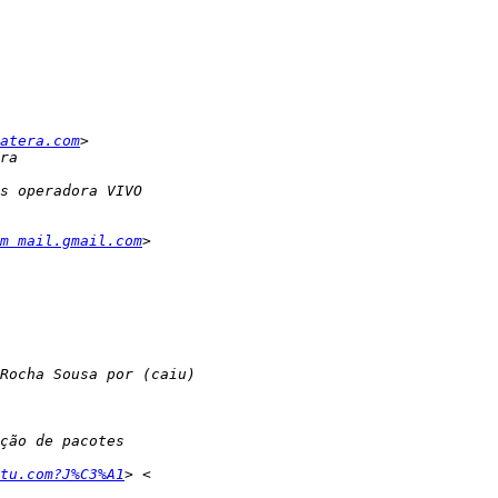
atera.com
m mail.gmail.com
tu.com?J%C3%A1