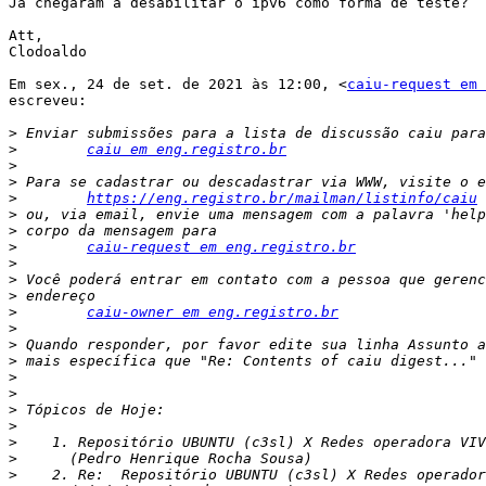
Já chegaram a desabilitar o ipv6 como forma de teste?

Att,

Clodoaldo

Em sex., 24 de set. de 2021 às 12:00, <
caiu-request em 
escreveu:

>
>
caiu em eng.registro.br
>
>
>
https://eng.registro.br/mailman/listinfo/caiu
>
>
>
caiu-request em eng.registro.br
>
>
>
>
caiu-owner em eng.registro.br
>
>
>
>
>
>
>
>
>
>