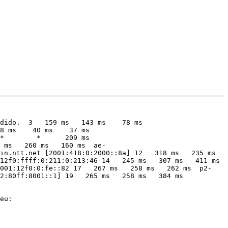
dido.  3   159 ms   143 ms    78 ms  
8 ms    40 ms    37 ms  
*        *      209 ms  
 ms   260 ms   160 ms  ae-
in.ntt.net [2001:418:0:2000::8a] 12   318 ms   235 ms  
12f0:ffff:0:211:0:213:46 14   245 ms   307 ms   411 ms  
2001:12f0:0:fe::82 17   267 ms   258 ms   262 ms  p2-
2:80ff:8001::1] 19   265 ms   258 ms   384 ms  
eu:  
