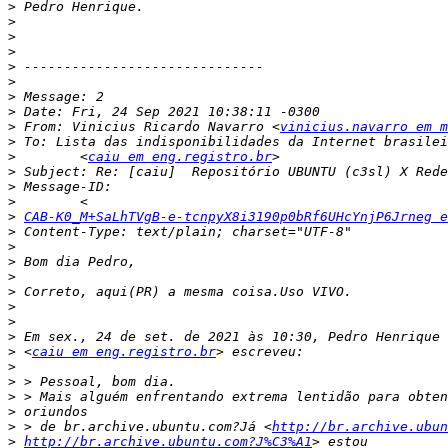
>
>
>
>
>
>
>
>
>
 From: Vinicius Ricardo Navarro <
vinicius.navarro em m
>
>
        <
caiu em eng.registro.br
>
>
>
>
CAB-K0_M+SaLhTVgB-e-tcnpyX8i3190p0bRf6UHcYnjP6Jrneg e
>
>
>
>
>
>
>
>
>
 <
caiu em eng.registro.br
>
>
>
>
>
 > de br.archive.ubuntu.com?Já <
http://br.archive.ubun
>
http://br.archive.ubuntu.com?J%C3%A1