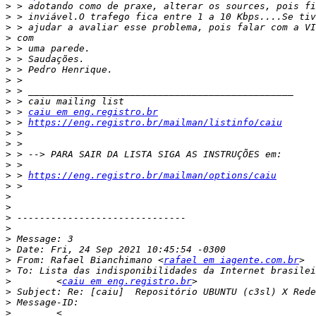
>
>
>
>
>
>
>
>
>
>
>
 > 
caiu em eng.registro.br
>
 > 
https://eng.registro.br/mailman/listinfo/caiu
>
>
>
>
>
 > 
https://eng.registro.br/mailman/options/caiu
>
>
>
>
>
>
>
>
 From: Rafael Bianchimano <
rafael em iagente.com.br
>
>
        <
caiu em eng.registro.br
>
>
>