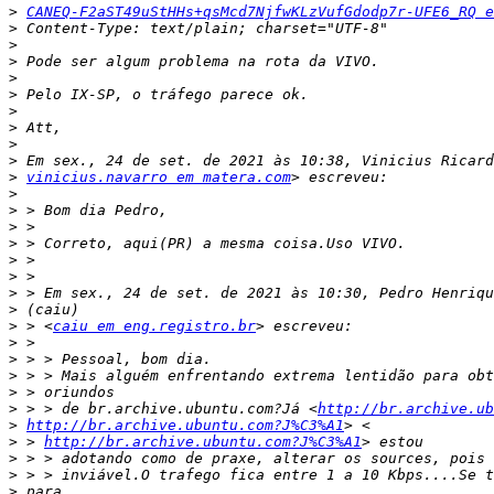
>
CANEQ-F2aST49uStHHs+qsMcd7NjfwKLzVufGdodp7r-UFE6_RQ e
>
>
>
>
>
>
>
>
>
>
vinicius.navarro em matera.com
>
>
>
>
>
>
>
>
>
 > <
caiu em eng.registro.br
>
>
>
>
>
 > > de br.archive.ubuntu.com?Já <
http://br.archive.ub
>
http://br.archive.ubuntu.com?J%C3%A1
>
 > 
http://br.archive.ubuntu.com?J%C3%A1
>
>
>