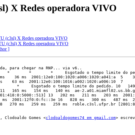
sl) X Redes operadora VIVO
TU (c3sl) X Redes operadora VIVO
TU (c3sl) X Redes operadora VIVO
thor ]
da, para chegar na RNP... via v6..

   *        *        *     Esgotado o tempo limite do pe
ms    36 ms  2001:12e0:100:1020:a006:1020:a041:a  5    3
s    63 ms  2001:12e0:100:1016:a002:1020:a006:10  7     
       *     Esgotado o tempo limite do pedido. 10   149
11   165 ms   154 ms   140 ms  ae-2.a01.miamfl02.us.bb.g
01:418:0:5000::513] 13   202 ms   211 ms   203 ms  2001:
 ms  2001:12f0:0:fc::3e 16   828 ms   300 ms   487 ms  
8   270 ms   259 ms   259 ms  roble.c3sl.ufpr.br [2801:8
RT, Clodoaldo Gomes <
clodoaldogomes74 em gmail.com
> escrev