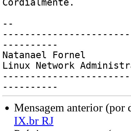
Cordialmente.

-- 

-----------------------
----------

Natanael Fornel

Linux Network Administra
-----------------------
Mensagem anterior (por 
IX.br RJ