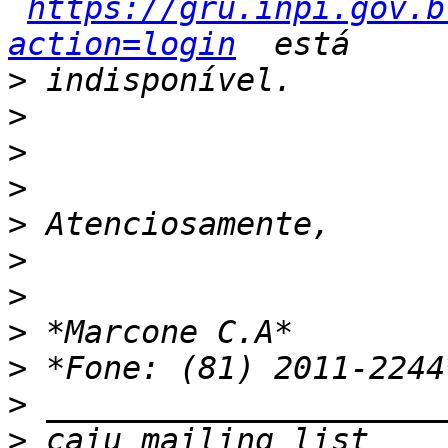
https://gru.inpi.gov.b
action=login
>
>
>
>
>
>
>
>
>
>
>