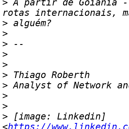
>
 A partir de Goiânia -
>
>
>
>
>
>
>
>
>
>
 [image: Linkedin] 
<
https://www.linkedin.c