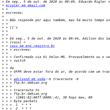
>
>
erigler em gmail.com
>
>
>
>
>
>
>
>
>
>
>
 > 
caiu em eng.registro.br
>
>
>
>
>
>
>
>
>
 > > 
adilsond em yoda
>
>
>
>
>
>
>
>