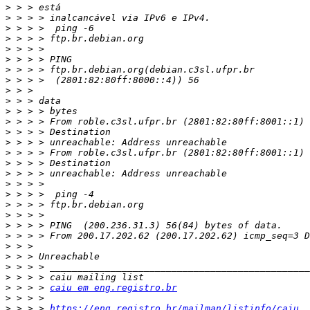
>
>
>
>
>
>
>
>
>
>
>
>
>
>
>
>
>
>
>
>
>
>
>
>
>
>
>
>
 > > > 
caiu em eng.registro.br
>
>
 > > > 
https://eng.registro.br/mailman/listinfo/caiu