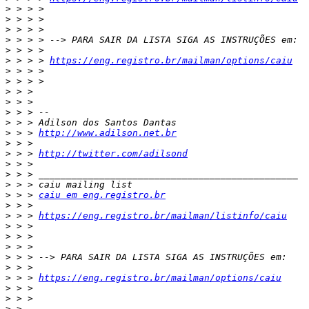
>
>
>
>
>
>
 > > > 
https://eng.registro.br/mailman/options/caiu
>
>
>
>
>
>
>
 > > 
http://www.adilson.net.br
>
>
 > > 
http://twitter.com/adilsond
>
>
>
>
 > > 
caiu em eng.registro.br
>
>
 > > 
https://eng.registro.br/mailman/listinfo/caiu
>
>
>
>
>
>
 > > 
https://eng.registro.br/mailman/options/caiu
>
>
>