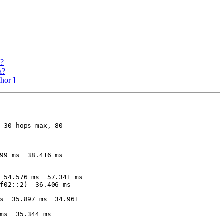
a?
a?
thor ]
 30 hops max, 80
