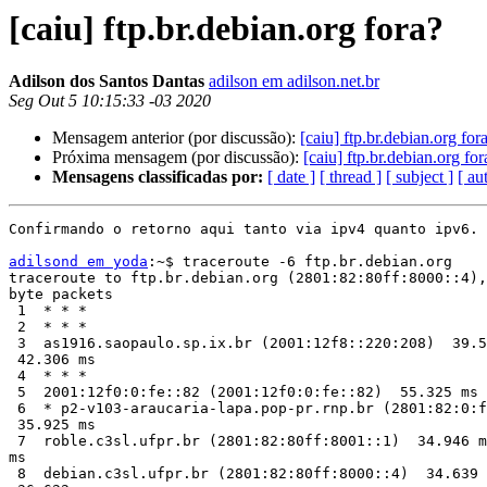
[caiu] ftp.br.debian.org fora?
Adilson dos Santos Dantas
adilson em adilson.net.br
Seg Out 5 10:15:33 -03 2020
Mensagem anterior (por discussão):
[caiu] ftp.br.debian.org for
Próxima mensagem (por discussão):
[caiu] ftp.br.debian.org for
Mensagens classificadas por:
[ date ]
[ thread ]
[ subject ]
[ au
Confirmando o retorno aqui tanto via ipv4 quanto ipv6.

adilsond em yoda
:~$ traceroute -6 ftp.br.debian.org

traceroute to ftp.br.debian.org (2801:82:80ff:8000::4),
byte packets

 1  * * *

 2  * * *

 3  as1916.saopaulo.sp.ix.br (2001:12f8::220:208)  39.599 ms  38.416 ms

 42.306 ms

 4  * * *

 5  2001:12f0:0:fe::82 (2001:12f0:0:fe::82)  55.325 ms  54.576 ms  57.341 ms

 6  * p2-v103-araucaria-lapa.pop-pr.rnp.br (2801:82:0:ff02::2)  36.406 ms

 35.925 ms

 7  roble.c3sl.ufpr.br (2801:82:80ff:8001::1)  34.946 ms  35.897 ms  34.961

ms

 8  debian.c3sl.ufpr.br (2801:82:80ff:8000::4)  34.639 ms  35.344 ms
