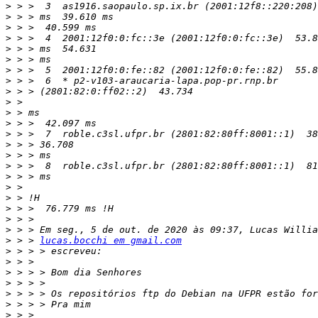
>
>
>
>
>
>
>
>
>
>
>
>
>
>
>
>
>
>
>
>
>
>
>
 > > 
lucas.bocchi em gmail.com
>
>
>
>
>
>
>