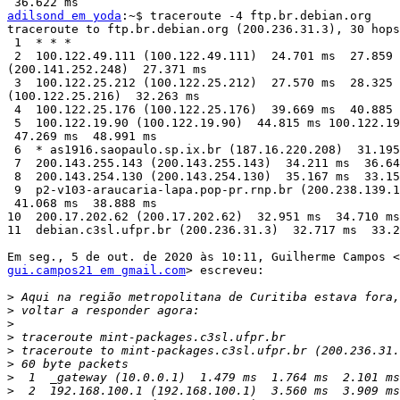
adilsond em yoda
:~$ traceroute -4 ftp.br.debian.org

traceroute to ftp.br.debian.org (200.236.31.3), 30 hops
 1  * * *

 2  100.122.49.111 (100.122.49.111)  24.701 ms  27.859 ms 200.141.252.248

(200.141.252.248)  27.371 ms

 3  100.122.25.212 (100.122.25.212)  27.570 ms  28.325 ms 100.122.25.216

(100.122.25.216)  32.263 ms

 4  100.122.25.176 (100.122.25.176)  39.669 ms  40.885 ms  43.096 ms

 5  100.122.19.90 (100.122.19.90)  44.815 ms 100.122.19.88 (100.122.19.88)

 47.269 ms  48.991 ms

 6  * as1916.saopaulo.sp.ix.br (187.16.220.208)  31.195 ms  30.729 ms

 7  200.143.255.143 (200.143.255.143)  34.211 ms  36.641 ms  34.895 ms

 8  200.143.254.130 (200.143.254.130)  35.167 ms  33.157 ms  35.913 ms

 9  p2-v103-araucaria-lapa.pop-pr.rnp.br (200.238.139.10)  42.558 ms

 41.068 ms  38.888 ms

10  200.17.202.62 (200.17.202.62)  32.951 ms  34.710 ms
11  debian.c3sl.ufpr.br (200.236.31.3)  32.717 ms  33.2
gui.campos21 em gmail.com
> escreveu:

>
>
>
>
>
>
>
>