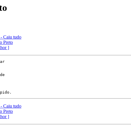
to
 - Caiu tudo
ão Preto
thor ]
ar

de

 - Caiu tudo
ão Preto
thor ]