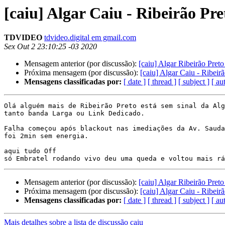
[caiu] Algar Caiu - Ribeirão Pre
TDVIDEO
tdvideo.digital em gmail.com
Sex Out 2 23:10:25 -03 2020
Mensagem anterior (por discussão):
[caiu] Algar Ribeirão Preto
Próxima mensagem (por discussão):
[caiu] Algar Caiu - Ribeir
Mensagens classificadas por:
[ date ]
[ thread ]
[ subject ]
[ au
Olá alguém mais de Ribeirão Preto está sem sinal da Alg
tanto banda Larga ou Link Dedicado.

Falha começou após blackout nas imediações da Av. Sauda
foi 2min sem energia.

aqui tudo Off

Mensagem anterior (por discussão):
[caiu] Algar Ribeirão Preto
Próxima mensagem (por discussão):
[caiu] Algar Caiu - Ribeir
Mensagens classificadas por:
[ date ]
[ thread ]
[ subject ]
[ au
Mais detalhes sobre a lista de discussão caiu