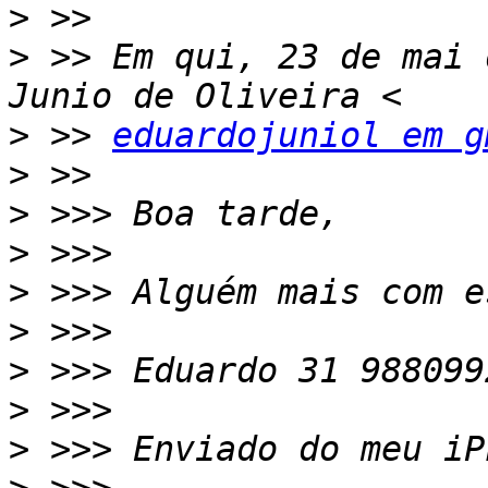
>
>
 >> Em qui, 23 de mai 
>
 >> 
eduardojuniol em g
>
>
>
>
>
>
>
>