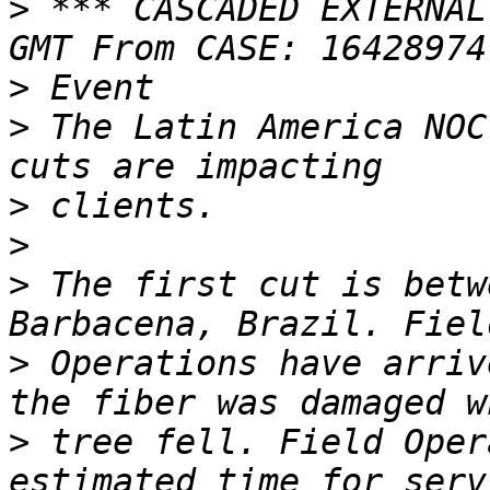
>
 *** CASCADED EXTERNAL
>
>
 The Latin America NOC
>
>
>
 The first cut is betw
>
 Operations have arriv
>
 tree fell. Field Oper