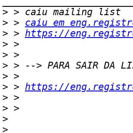
>
>
 > 
caiu em eng.registr
>
 > 
https://eng.registr
>
>
>
>
>
 > 
https://eng.registr
>
>
>
>