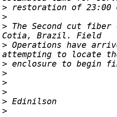
>
>
>
 The Second cut fiber 
>
 Operations have arriv
>
>
>
>
>
>