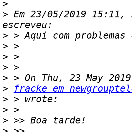
>
>
 Em 23/05/2019 15:11, 
>
>
>
>
>
>
fracke em newgrouptel
>
>
>
>