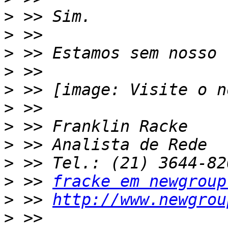
>
>
>
>
>
>
>
>
>
>
 >> 
fracke em newgroup
>
 >> 
http://www.newgrou
>